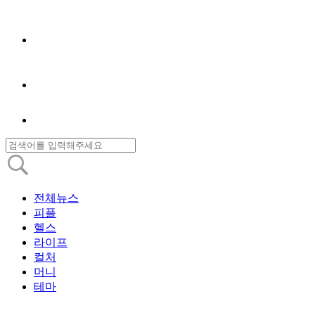
전체뉴스
피플
헬스
라이프
컬처
머니
테마