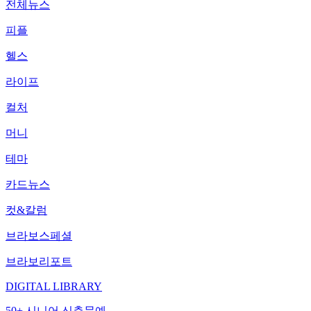
전체뉴스
피플
헬스
라이프
컬처
머니
테마
카드뉴스
컷&칼럼
브라보스페셜
브라보리포트
DIGITAL LIBRARY
50+ 시니어 신춘문예