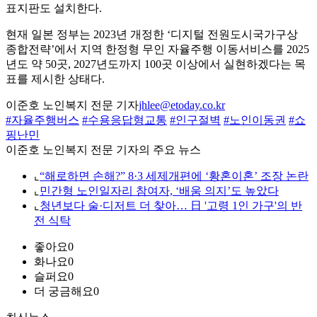
표지판도 설치한다.
현재 일본 정부는 2023년 개정한 ‘디지털 전원도시국가구상
종합전략’에서 지역 한정형 무인 자율주행 이동서비스를 2025
년도 약 50곳, 2027년도까지 100곳 이상에서 실현하겠다는 목
표를 제시한 상태다.
이준호 노인복지 전문 기자
jhlee@etoday.co.kr
#자율주행버스
#수용응답형교통
#인구절벽
#노인이동권
#쇼
핑난민
이준호 노인복지 전문 기자의 주요 뉴스
⌞
“해로하면 손해?” 8·3 세제개편에 ‘황혼이혼’ 조장 논란
⌞
민간형 노인일자리 참여자, ‘배움 의지’도 높았다
⌞
청년보다 술·디저트 더 찾아… 日 '고령 1인 가구'의 반
전 식탁
좋아요
0
화나요
0
슬퍼요
0
더 궁금해요
0