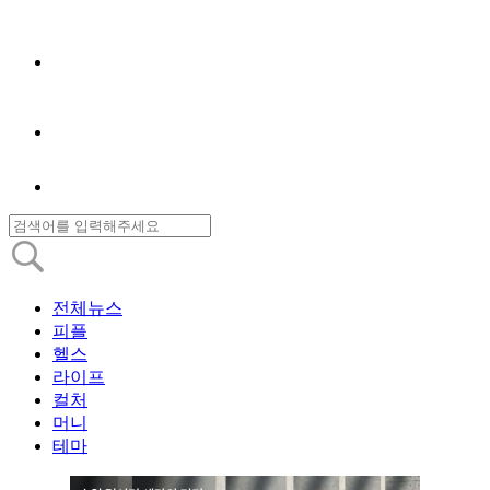
전체뉴스
피플
헬스
라이프
컬처
머니
테마