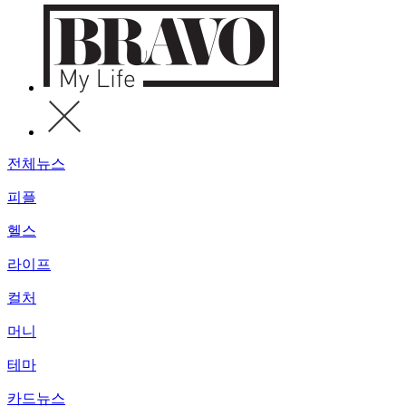
전체뉴스
피플
헬스
라이프
컬처
머니
테마
카드뉴스