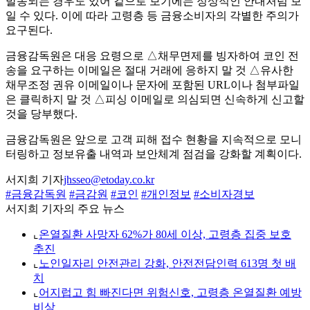
발송되는 경우도 있어 겉으로 보기에는 정상적인 안내처럼 보
일 수 있다. 이에 따라 고령층 등 금융소비자의 각별한 주의가
요구된다.
금융감독원은 대응 요령으로 △채무면제를 빙자하여 코인 전
송을 요구하는 이메일은 절대 거래에 응하지 말 것 △유사한
채무조정 권유 이메일이나 문자에 포함된 URL이나 첨부파일
은 클릭하지 말 것 △피싱 이메일로 의심되면 신속하게 신고할
것을 당부했다.
금융감독원은 앞으로 고객 피해 접수 현황을 지속적으로 모니
터링하고 정보유출 내역과 보안체계 점검을 강화할 계획이다.
서지희 기자
jhsseo@etoday.co.kr
#금융감독원
#금감원
#코인
#개인정보
#소비자경보
서지희 기자의 주요 뉴스
⌞
온열질환 사망자 62%가 80세 이상, 고령층 집중 보호
추진
⌞
노인일자리 안전관리 강화, 안전전담인력 613명 첫 배
치
⌞
어지럽고 힘 빠진다면 위험신호, 고령층 온열질환 예방
비상