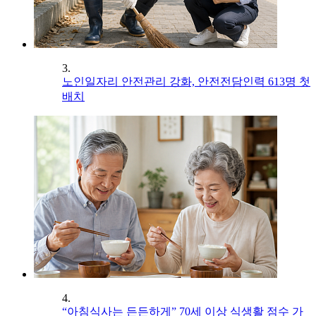
3.
노인일자리 안전관리 강화, 안전전담인력 613명 첫
배치
4.
“아침식사는 든든하게” 70세 이상 식생활 점수 가