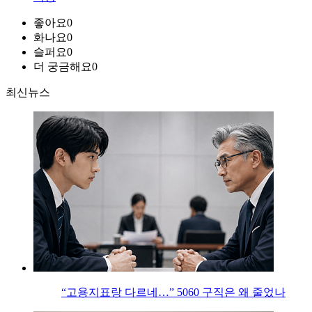
좋아요
0
화나요
0
슬퍼요
0
더 궁금해요
0
최신뉴스
“고용지표랑 다르네…” 5060 구직은 왜 줄었나