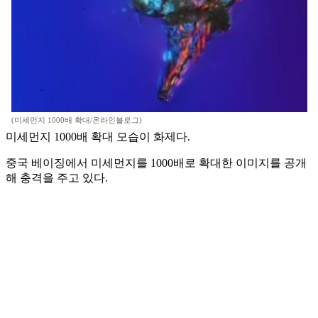
(미세먼지 1000배 확대/온라인블로그)
미세먼지 1000배 확대 모습이 화제다.
중국 베이징에서 미세먼지를 1000배로 확대한 이미지를 공개
해 충격을 주고 있다.