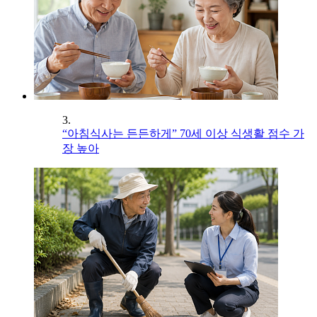
3.
“아침식사는 든든하게” 70세 이상 식생활 점수 가
장 높아