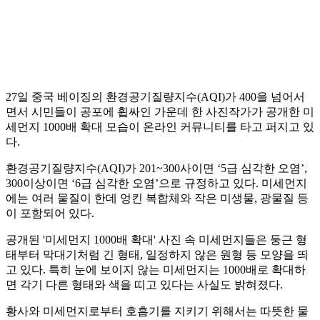
27일 중국 베이징의 환경공기질량지수(AQI)가 400을 넘어서
면서 시민들이 공포에 휩싸인 가운데 한 사진작가가 공개한 미
세먼지 1000배 확대 모습이 온라인 커뮤니티를 타고 퍼지고 있
다.
환경공기질량지수(AQI)가 201~300사이면 ‘5급 심각한 오염’,
300이상이면 ‘6급 심각한 오염’으로 규정하고 있다. 미세먼지
에는 여러 물질이 한데 엉킨 복합체와 작은 미생물, 광물질 등
이 포함되어 있다.
공개된 '미세먼지 1000배 확대' 사진 속 미세먼지들은 둥근 형
태부터 막대기처럼 긴 형태, 일정하지 않은 원형 등 모양을 띄
고 있다. 특히 눈에 보이지 않는 미세먼지는 1000배로 확대하
면 각기 다른 형태와 색을 띠고 있다는 사실도 밝혀졌다.
황사와 미세먼지로부터 호흡기를 지키기 위해서는 따뜻한 물