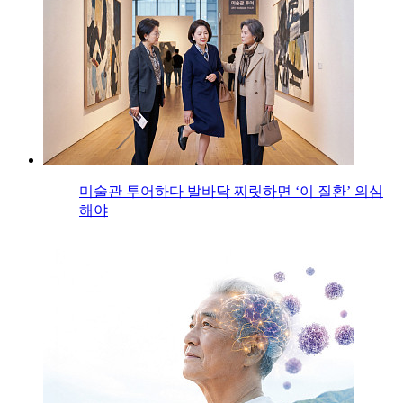
미술관 투어하다 발바닥 찌릿하면 ‘이 질환’ 의심
해야