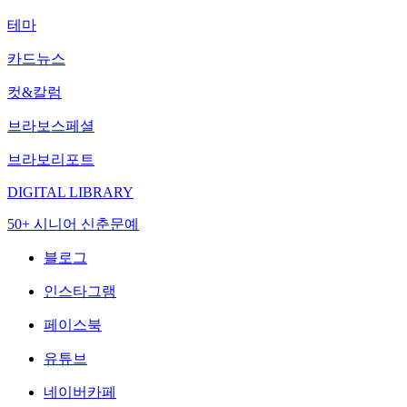
테마
카드뉴스
컷&칼럼
브라보스페셜
브라보리포트
DIGITAL LIBRARY
50+ 시니어 신춘문예
블로그
인스타그램
페이스북
유튜브
네이버카페