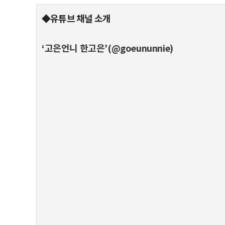
◆유튜브 채널 소개
‘고은언니 한고은’(@goeununnie)