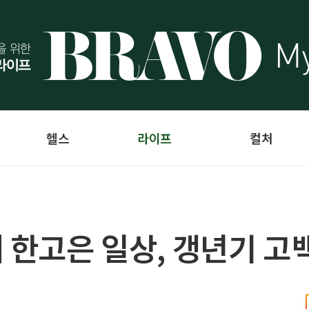
헬스
라이프
컬처
대 한고은 일상, 갱년기 