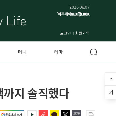
2026.08.07
로그인
회원가입
머니
테마
가
고백까지 솔직했다
가
선호매체 추가