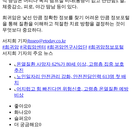
적 증상은 머리나 목의 림프절 비대(통증이 없고 단단함), 열,
체중감소, 피로, 야간 땀남 등이 있다.
희귀암은 낯선 만큼 정확한 정보를 찾기 어려운 만큼 정보포털
을 통해 질환을 이해하고 적절한 치료 방향을 결정하는 것이
무엇보다 중요하다.
서지희 기자
jhsseo@etoday.co.kr
#희귀암
#국립암센터
#희귀암연구사업단
#희귀암정보포털
서지희 기자의 주요 뉴스
⌞
온열질환 사망자 62%가 80세 이상, 고령층 집중 보호
추진
⌞
노인일자리 안전관리 강화, 안전전담인력 613명 첫 배
치
⌞
어지럽고 힘 빠진다면 위험신호, 고령층 온열질환 예방
비상
좋아요
0
화나요
0
슬퍼요
0
더 궁금해요
0