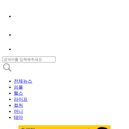
전체뉴스
피플
헬스
라이프
컬처
머니
테마