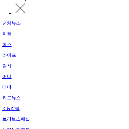
전체뉴스
피플
헬스
라이프
컬처
머니
테마
카드뉴스
컷&칼럼
브라보스페셜