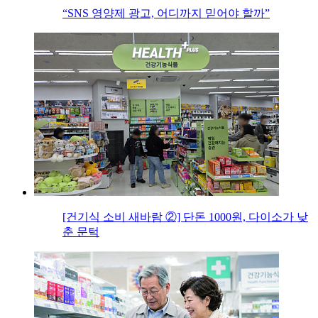
“SNS 영양제 광고, 어디까지 믿어야 할까”
[건기식 소비 새바람 ②] 단돈 1000원, 다이소가 낮
춘 문턱