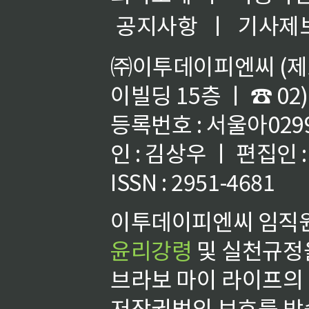
공지사항
ㅣ
기사제
㈜이투데이피엔씨 (제호
이빌딩 15층 ㅣ ☎ 02)
등록번호 : 서울아02992
인 : 김상우 ㅣ 편집인
ISSN : 2951-4681
이투데이피엔씨 임직원
윤리강령
및 실천규정을
브라보 마이 라이프의
저작권법의 보호를 받