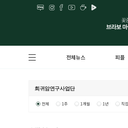
전체뉴스
피플
전체
1주
1개월
1년
직