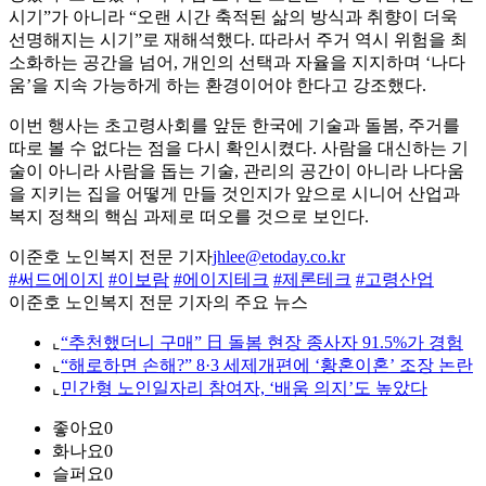
시기”가 아니라 “오랜 시간 축적된 삶의 방식과 취향이 더욱
선명해지는 시기”로 재해석했다. 따라서 주거 역시 위험을 최
소화하는 공간을 넘어, 개인의 선택과 자율을 지지하며 ‘나다
움’을 지속 가능하게 하는 환경이어야 한다고 강조했다.
이번 행사는 초고령사회를 앞둔 한국에 기술과 돌봄, 주거를
따로 볼 수 없다는 점을 다시 확인시켰다. 사람을 대신하는 기
술이 아니라 사람을 돕는 기술, 관리의 공간이 아니라 나다움
을 지키는 집을 어떻게 만들 것인지가 앞으로 시니어 산업과
복지 정책의 핵심 과제로 떠오를 것으로 보인다.
이준호 노인복지 전문 기자
jhlee@etoday.co.kr
#써드에이지
#이보람
#에이지테크
#제론테크
#고령산업
이준호 노인복지 전문 기자의 주요 뉴스
⌞
“추천했더니 구매” 日 돌봄 현장 종사자 91.5%가 경험
⌞
“해로하면 손해?” 8·3 세제개편에 ‘황혼이혼’ 조장 논란
⌞
민간형 노인일자리 참여자, ‘배움 의지’도 높았다
좋아요
0
화나요
0
슬퍼요
0