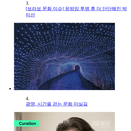
3.
[브라보 문화 이슈] 유방암 투병 후 더 단단해진 박
미선
4.
광명, 시간을 걷는 문화 마실길