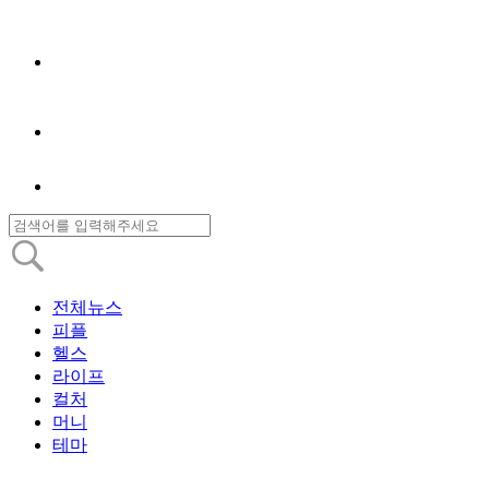
전체뉴스
피플
헬스
라이프
컬처
머니
테마