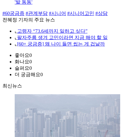
'발 동동'
#60궁금증
#관계부담
#시니어
#시니어고민
#상담
전혜정 기자의 주요 뉴스
⌞
고령자 “73.6세까지 일하고 싶다”
⌞
팔자주름 생겨 고민이라면 지금 해야 할 일
⌞
[60+ 궁금증] 왜 나이 들면 씹는 게 겁날까
좋아요
0
화나요
0
슬퍼요
0
더 궁금해요
0
최신뉴스