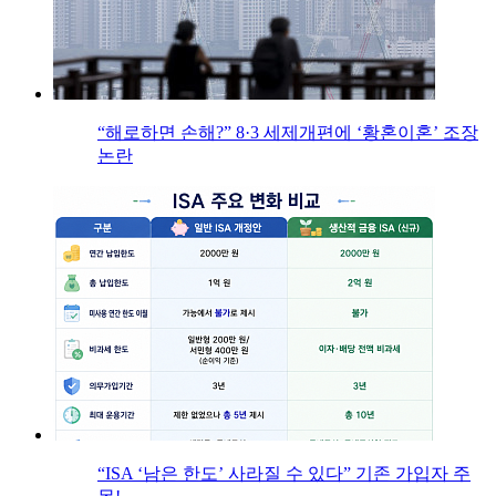
“해로하면 손해?” 8·3 세제개편에 ‘황혼이혼’ 조장
논란
“ISA ‘남은 한도’ 사라질 수 있다” 기존 가입자 주