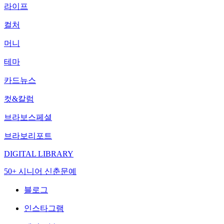
라이프
컬처
머니
테마
카드뉴스
컷&칼럼
브라보스페셜
브라보리포트
DIGITAL LIBRARY
50+ 시니어 신춘문예
블로그
인스타그램