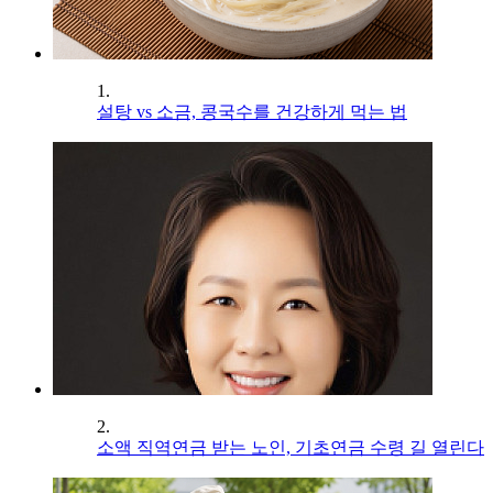
1.
설탕 vs 소금, 콩국수를 건강하게 먹는 법
2.
소액 직역연금 받는 노인, 기초연금 수령 길 열린다