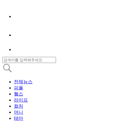
전체뉴스
피플
헬스
라이프
컬처
머니
테마