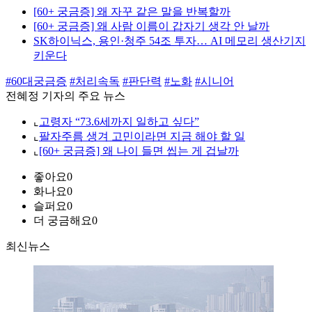
[60+ 궁금증] 왜 자꾸 같은 말을 반복할까
[60+ 궁금증] 왜 사람 이름이 갑자기 생각 안 날까
SK하이닉스, 용인·청주 54조 투자… AI 메모리 생산기지
키운다
#60대궁금증
#처리속독
#판단력
#노화
#시니어
전혜정 기자의 주요 뉴스
⌞
고령자 “73.6세까지 일하고 싶다”
⌞
팔자주름 생겨 고민이라면 지금 해야 할 일
⌞
[60+ 궁금증] 왜 나이 들면 씹는 게 겁날까
좋아요
0
화나요
0
슬퍼요
0
더 궁금해요
0
최신뉴스