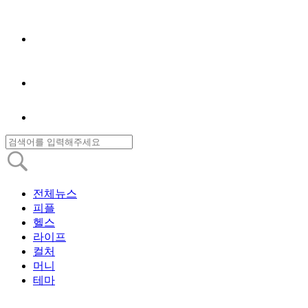
전체뉴스
피플
헬스
라이프
컬처
머니
테마