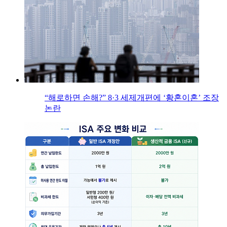
“해로하면 손해?” 8·3 세제개편에 ‘황혼이혼’ 조장
논란