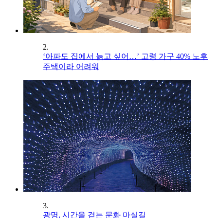
2.
‘아파도 집에서 늙고 싶어…’ 고령 가구 40% 노후
주택이라 어려워
3.
광명, 시간을 걷는 문화 마실길