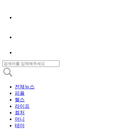
전체뉴스
피플
헬스
라이프
컬처
머니
테마