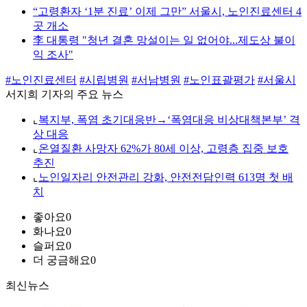
“고령환자 ‘1분 진료’ 이제 그만” 서울시, 노인진료센터 4
곳 개소
李 대통령 "청년 결혼 망설이는 일 없어야...제도상 불이
익 조사"
#노인진료센터
#시립병원
#서남병원
#노인표괄평가
#서울시
서지희 기자의 주요 뉴스
⌞
복지부, 폭염 초기대응반→‘폭염대응 비상대책본부’ 격
상 대응
⌞
온열질환 사망자 62%가 80세 이상, 고령층 집중 보호
추진
⌞
노인일자리 안전관리 강화, 안전전담인력 613명 첫 배
치
좋아요
0
화나요
0
슬퍼요
0
더 궁금해요
0
최신뉴스