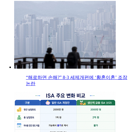
“해로하면 손해?” 8·3 세제개편에 ‘황혼이혼’ 조장
논란