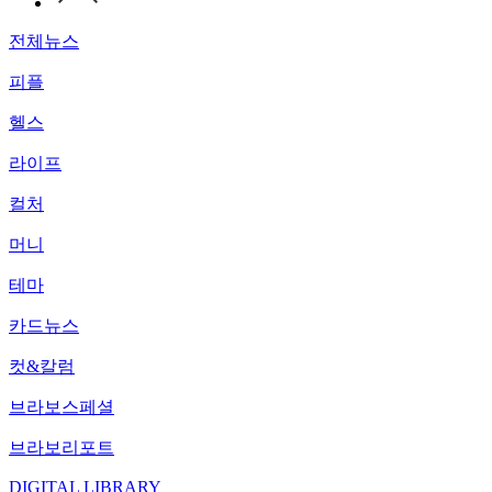
전체뉴스
피플
헬스
라이프
컬처
머니
테마
카드뉴스
컷&칼럼
브라보스페셜
브라보리포트
DIGITAL LIBRARY