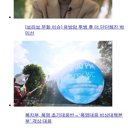
[브라보 문화 이슈] 유방암 투병 후 더 단단해진 박
미선
복지부, 폭염 초기대응반→‘폭염대응 비상대책본
부’ 격상 대응