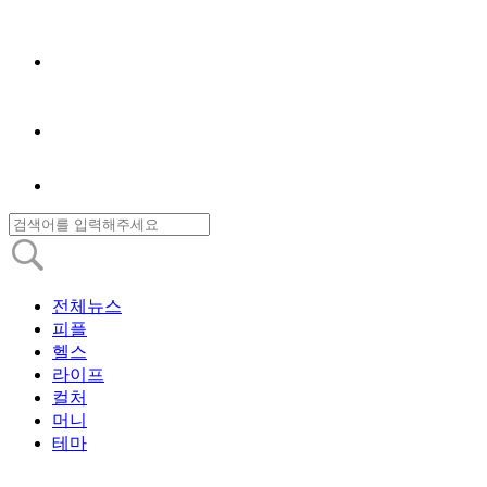
전체뉴스
피플
헬스
라이프
컬처
머니
테마