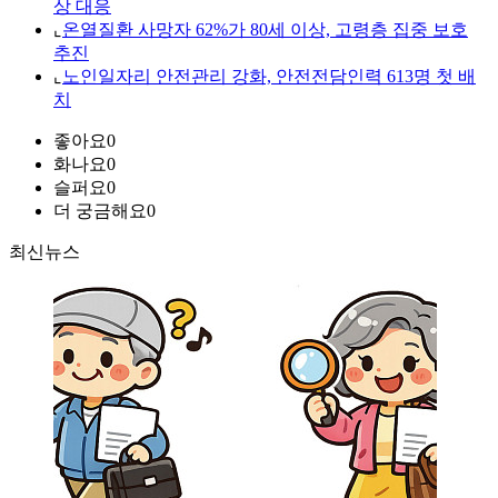
상 대응
⌞
온열질환 사망자 62%가 80세 이상, 고령층 집중 보호
추진
⌞
노인일자리 안전관리 강화, 안전전담인력 613명 첫 배
치
좋아요
0
화나요
0
슬퍼요
0
더 궁금해요
0
최신뉴스