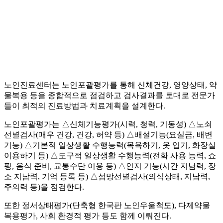
노인진료센터는 노인포괄평가를 통해 신체건강, 영양상태, 약
물복용 등을 종합적으로 점검하고 검사결과를 토대로 전문가
들이 최적의 진료방법과 치료계획을 설계한다.
노인포괄평가는 △신체기능평가(시력, 청력, 기동성) △노쇠
선별검사(매우 건강, 건강, 허약 등) △배설기능(요실금, 배변
기능) △기본적 일상생활 수행능력(목욕하기, 옷 입기, 화장실
이용하기 등) △도구적 일상생활 수행능력(전화 사용 능력, 쇼
핑, 음식 준비, 교통수단 이용 등) △인지 기능(시간 지남력, 장
소 지남력, 기억 등록 등) △섬망선별검사(의식상태, 지남력,
주의력 등)을 점검한다.
또한 정서상태평가(단축형 한국판 노인우울척도), 다제약물
복용평가, 사회 환경적 평가 등도 함께 이뤄진다.