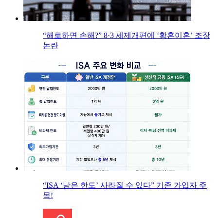
“해로하면 손해?” 8·3 세제개편에 ‘황혼이혼’ 조장
논란
“ISA ‘남은 한도’ 사라질 수 있다” 기존 가입자 주
목!