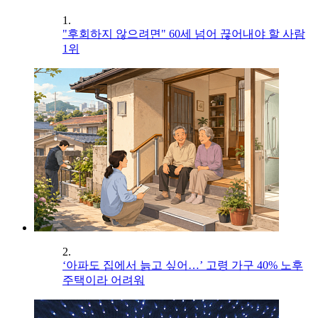
1.
"후회하지 않으려면" 60세 넘어 끊어내야 할 사람
1위
2.
‘아파도 집에서 늙고 싶어…’ 고령 가구 40% 노후
주택이라 어려워