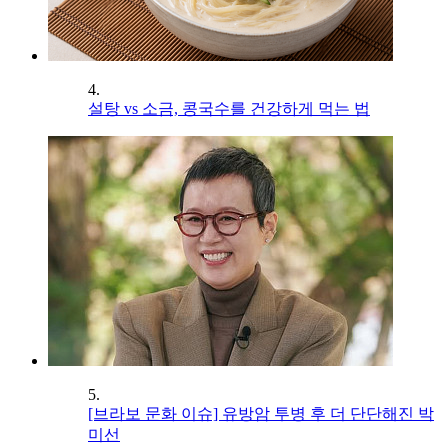
4.
설탕 vs 소금, 콩국수를 건강하게 먹는 법
5.
[브라보 문화 이슈] 유방암 투병 후 더 단단해진 박
미선