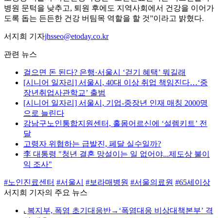
병원 문턱을 낮추고, 퇴원 후에도 지역사회에서 건강을 이어가
도록 돕는 든든한 건강 버팀목 역할을 할 것”이라고 밝혔다.
서지희 기자
jhsseo@etoday.co.kr
관련 뉴스
걸으면 돈 된다? 은행·서울시 ‘걷기 혜택’ 뭐길래
[시니어 일자리] 서울시, 40대 이상 취업 책임진다…‘중
장년취업사관학교’ 출범
[시니어 일자리] 서울시, 기업-중장년 인재 매칭 2000명
으로 늘린다
강남구노인통합지원센터, 홀몸어르신에 ‘설렘키트’ 전
달
고령자 위협하는 급발진, 페달 실수일까?
李 대통령 "청년 결혼 망설이는 일 없어야...제도상 불이
익 조사"
#노인진료센터
#서울시
#보라매병원
#서울의료원
#65세이상
서지희 기자의 주요 뉴스
⌞
복지부, 폭염 초기대응반→‘폭염대응 비상대책본부’ 격