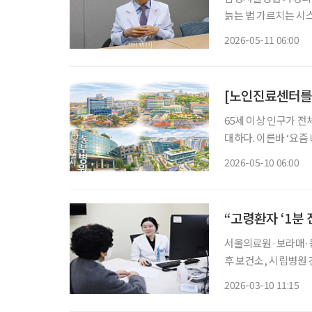
늙는 법 가르치는 시
료센터 의미 커” 서울의료원은 지난해 12월 서울시 시립병원 가운데 가장 먼저 노인진료센터
2026-05-11 06:00
시범사업을 시작했다.
[노인진료센터를 
65세 이상 인구가 
대하다. 이른바 ‘요즘
는 분위기가 확산되고 
2026-05-10 06:00
미다. 그러나 기
“고령환자 ‘1분
서울의료원·보라매·동
후 보건소, 시립병원 건강돌
83세 A씨는 낙상으
2026-03-10 11:15
터 협진이 의뢰됐다.