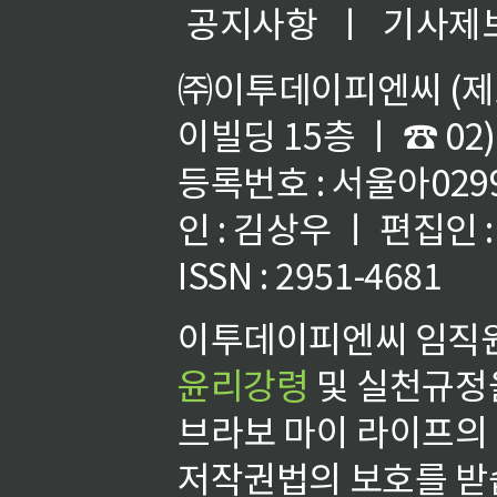
공지사항
ㅣ
기사제
㈜이투데이피엔씨 (제호
이빌딩 15층 ㅣ ☎ 02)
등록번호 : 서울아02992
인 : 김상우 ㅣ 편집인
ISSN : 2951-4681
이투데이피엔씨 임직원
윤리강령
및 실천규정을
브라보 마이 라이프의
저작권법의 보호를 받