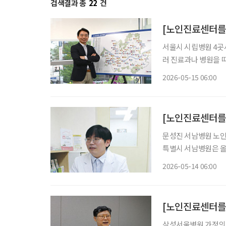
검색결과 총
22
건
서울시 시립병원 4곳
러 진료과나 병원을 따
요한 운동·영양·재활서비스
2026-05-15 06:00
강국장은 최근 시립병
[노인진료센터를
문성진 서남병원 노인진료센터장 인터뷰 서남병
특별시 서남병원은 올
가치를 내세우고 있다.
2026-05-14 06:00
료진이 함께(2, Tog
[노인진료센터를
삼성서울병원 가정의학