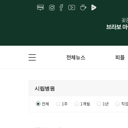
전체뉴스
피플
전체
1주
1개월
1년
직