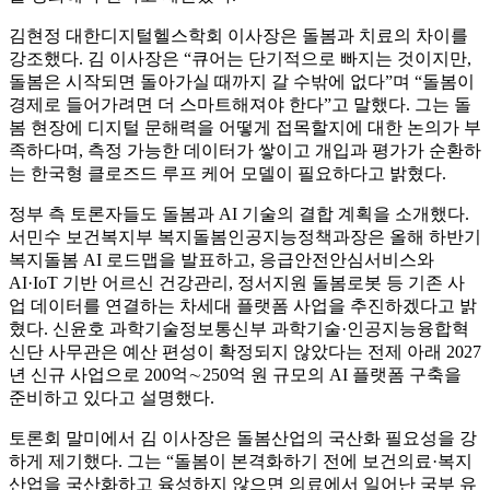
김현정 대한디지털헬스학회 이사장은 돌봄과 치료의 차이를
강조했다. 김 이사장은 “큐어는 단기적으로 빠지는 것이지만,
돌봄은 시작되면 돌아가실 때까지 갈 수밖에 없다”며 “돌봄이
경제로 들어가려면 더 스마트해져야 한다”고 말했다. 그는 돌
봄 현장에 디지털 문해력을 어떻게 접목할지에 대한 논의가 부
족하다며, 측정 가능한 데이터가 쌓이고 개입과 평가가 순환하
는 한국형 클로즈드 루프 케어 모델이 필요하다고 밝혔다.
정부 측 토론자들도 돌봄과 AI 기술의 결합 계획을 소개했다.
서민수 보건복지부 복지돌봄인공지능정책과장은 올해 하반기
복지돌봄 AI 로드맵을 발표하고, 응급안전안심서비스와
AI·IoT 기반 어르신 건강관리, 정서지원 돌봄로봇 등 기존 사
업 데이터를 연결하는 차세대 플랫폼 사업을 추진하겠다고 밝
혔다. 신윤호 과학기술정보통신부 과학기술·인공지능융합혁
신단 사무관은 예산 편성이 확정되지 않았다는 전제 아래 2027
년 신규 사업으로 200억∼250억 원 규모의 AI 플랫폼 구축을
준비하고 있다고 설명했다.
토론회 말미에서 김 이사장은 돌봄산업의 국산화 필요성을 강
하게 제기했다. 그는 “돌봄이 본격화하기 전에 보건의료·복지
산업을 국산화하고 육성하지 않으면 의료에서 일어난 국부 유