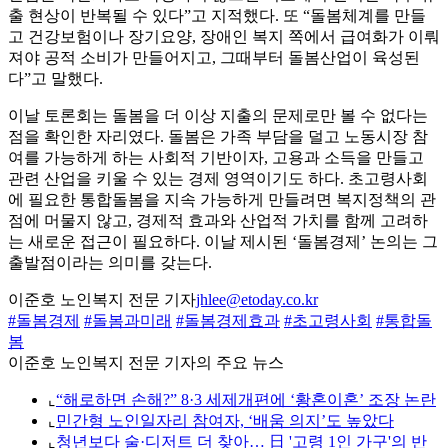
출 현상이 반복될 수 있다”고 지적했다. 또 “돌봄체계를 만들
고 건강보험이나 장기요양, 장애인 복지 쪽에서 급여화가 이뤄
져야 공적 소비가 만들어지고, 그때부터 돌봄산업이 육성된
다”고 말했다.
이날 토론회는 돌봄을 더 이상 지출의 문제로만 볼 수 없다는
점을 확인한 자리였다. 돌봄은 가족 부담을 덜고 노동시장 참
여를 가능하게 하는 사회적 기반이자, 고용과 소득을 만들고
관련 산업을 키울 수 있는 경제 영역이기도 하다. 초고령사회
에 필요한 통합돌봄을 지속 가능하게 만들려면 복지정책의 관
점에 머물지 않고, 경제적 효과와 산업적 가치를 함께 고려하
는 새로운 접근이 필요하다. 이날 제시된 ‘돌봄경제’ 논의는 그
출발점이라는 의미를 갖는다.
이준호 노인복지 전문 기자
jhlee@etoday.co.kr
#돌봄경제
#돌봄과미래
#돌봄경제효과
#초고령사회
#통합돌
봄
이준호 노인복지 전문 기자의 주요 뉴스
⌞
“해로하면 손해?” 8·3 세제개편에 ‘황혼이혼’ 조장 논란
⌞
민간형 노인일자리 참여자, ‘배움 의지’도 높았다
⌞
청년보다 술·디저트 더 찾아… 日 '고령 1인 가구'의 반