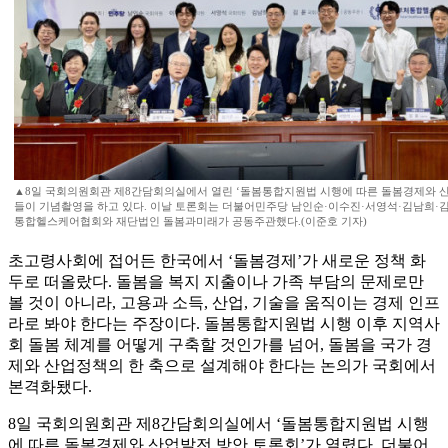
▲8일 국회의원회관 제8간담회의실에서 열린 ‘돌봄통합지원법 시행에 따른 돌봄경제와 
들이 기념촬영을 하고 있다. 이날 토론회는 더불어민주당 남인순·이수진·서영석·김남희·
통합헬스케어협회와 재단법인 돌봄과미래가 공동주관했다.(이준호 기자)
초고령사회에 접어든 한국에서 ‘돌봄경제’가 새로운 정책 화
두로 떠올랐다. 돌봄을 복지 지출이나 가족 부담의 문제로만
볼 것이 아니라, 고용과 소득, 산업, 기술을 움직이는 경제 인프
라로 봐야 한다는 주장이다. 돌봄통합지원법 시행 이후 지역사
회 돌봄 체계를 어떻게 구축할 것인가를 넘어, 돌봄을 국가 경
제와 산업정책의 한 축으로 설계해야 한다는 논의가 국회에서
본격화됐다.
8일 국회의원회관 제8간담회의실에서 ‘돌봄통합지원법 시행
에 따른 돌봄경제와 산업발전 방안 토론회’가 열렸다. 더불어