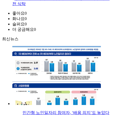
전 식탁
좋아요
0
화나요
0
슬퍼요
0
더 궁금해요
0
최신뉴스
민간형 노인일자리 참여자, ‘배움 의지’도 높았다