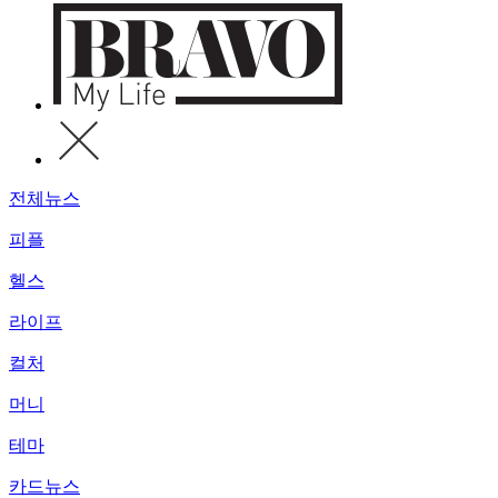
전체뉴스
피플
헬스
라이프
컬처
머니
테마
카드뉴스