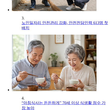
3.
노인일자리 안전관리 강화, 안전전담인력 613명 첫
배치
4.
“아침식사는 든든하게” 70세 이상 식생활 점수 가
장 높아