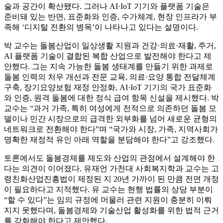
술과 공간이 확산됐다. 그러나 AI·IoT 기기와 플랫폼 기술은
준비돼 있는 반면, 표준화와 인증, 수가체계, 현장 인프라가 부
족해 ‘디지털 전환의 병목’이 나타나고 있다는 설명이다.
박 교수는 돌봄산업이 일상생활 지원과 건강·의료·재활, 주거,
AI 플랫폼 기술이 결합된 복합 산업으로 발전해야 한다고 제
안했다. 그는 지속 가능한 돌봄 생태계를 만들기 위한 과제로
돌봄 인력의 처우 개선과 전문 교육, 의료·요양 통합 전달체계
구축, 장기요양보험 재정 안정화, AI·IoT 기기의 국가 표준화
와 인증, 원격 돌봄에 대한 정식 급여 항목 신설을 제시했다. 박
교수는 “과거 가족, 특히 여성에게 전적으로 의존하던 돌봄 모
델이나 민간 시장으로의 급격한 외부화를 넘어 새로운 균형의
네트워크로 전환해야 한다”며 “국가와 시장, 가족, 지역사회가
명확한 재정적 유인 아래 역할을 분담해야 한다”고 강조했다.
토론에서도 돌봄경제를 제도와 산업의 관점에서 설계해야 한
다는 의견이 이어졌다. 유재언 가천대 사회복지학과 교수는 고
령친화산업진흥법이 제정된 지 20년 가까이 된 만큼 전면 개정
이 필요하다고 지적했다. 유 교수는 현행 법률의 상당 부분이
“할 수 있다”는 임의 규정에 머물러 관련 지원이 충분히 이뤄
지지 못했다며, 돌봄경제와 기술산업 활성화를 위한 법적 근거
를 강화해야 한다고 제안했다.