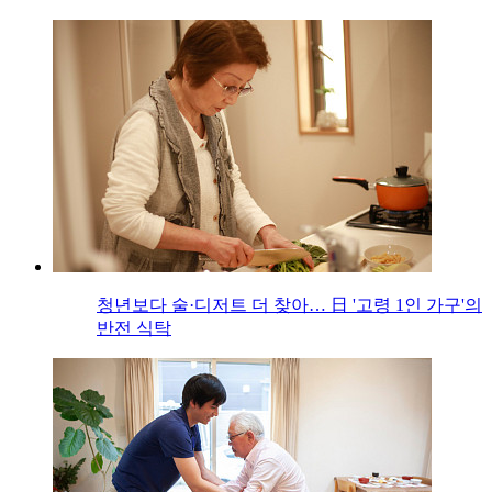
청년보다 술·디저트 더 찾아… 日 '고령 1인 가구'의
반전 식탁