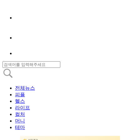
전체뉴스
피플
헬스
라이프
컬처
머니
테마