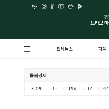
전체뉴스
피플
전체
1주
1개월
1년
직