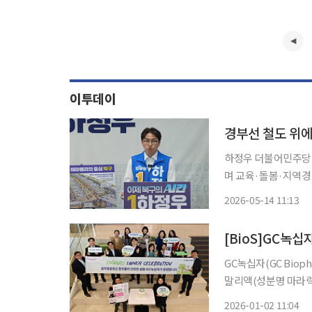
이투데이
경부선 철도 위에
하정우 더불어민주당 
며 교육·돌봄·지역경제를 아우르
사무실에서 공약 발표
2026-05-14 11:13
속에서 성장과 일자리
[BioS]GC녹
GC녹십자(GC Bioph
말리액(성분명 마라릭
혔다. 급여 적용은 
2026-01-02 11:04