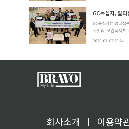
후군 적응증에 대해 
GC녹십자, 알라
GC녹십자는 알라질증후군
시뱃)이 보건복지부 
월 1일부터 시행됐다. 이번 급여 등재로 리브말리액은 국내에서 알라질증후군 적응증에 대
2026-01-02 09:44
건강보험이 적용되는 
회사소개
ㅣ
이용약