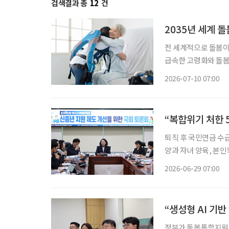
검색결과 총
12
건
2035년 세계 돌
전 세계적으로 돌봄이 
급속한 고령화와 돌봄
역을 넘어 기술, 금융
2026-07-10 07:00
이다. 컨설팅 기
“복합위기 처한 
퇴직 후 국민연금 수급
양과 자녀 양육, 본인
인 위기에 놓여있음에도
2026-06-29 07:00
“생성형 AI 기반
정부가 돌봄통합지원법