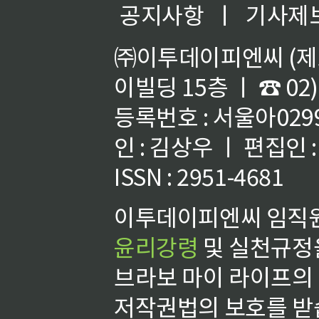
공지사항
ㅣ
기사제
㈜이투데이피엔씨 (제호
이빌딩 15층 ㅣ ☎ 02)
등록번호 : 서울아02992
인 : 김상우 ㅣ 편집인
ISSN : 2951-4681
이투데이피엔씨 임직원
윤리강령
및 실천규정을
브라보 마이 라이프의
저작권법의 보호를 받