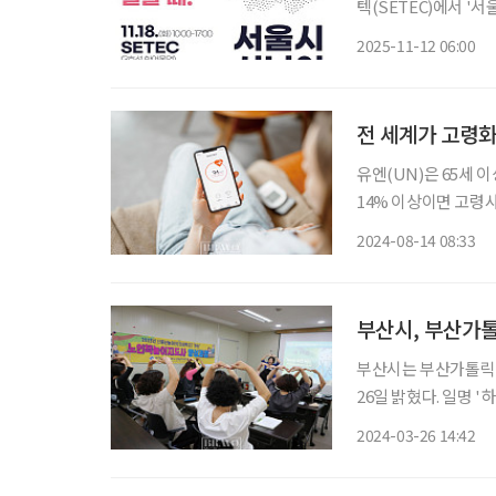
텍(SETEC)에서 '서울시 시
서울시50플러스재단
2025-11-12 06:00
전 세계가 고령화
유엔(UN)은 65세 
14% 이상이면 고령
중국도 고령화의 그늘
2024-08-14 08:33
화사회에 진입하는 등
부산시, 부산가
부산시는 부산가톨릭대
26일 밝혔다. 일명 '하하(HAHA, Happy Aging Healthy Aging) 캠퍼스’로, 여가·문화와 학
습, 연구·산업시설이 집적된 대규모
2024-03-26 14:42
산가톨릭대를 방문, 