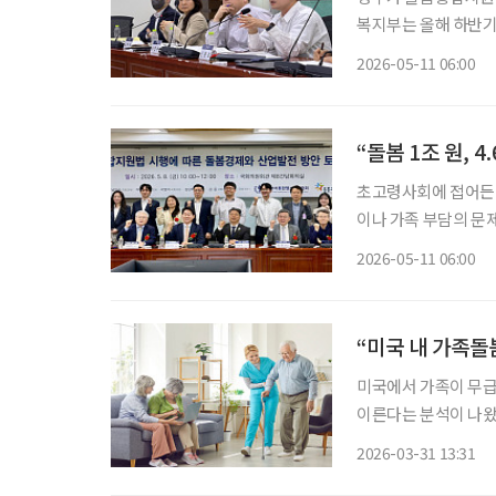
복지부는 올해 하반기 
어르신 건강관리, 정
2026-05-11 06:00
랫폼 사업을 추진하겠
“돌봄 1조 원, 
초고령사회에 접어든 
이나 가족 부담의 문제
로 봐야 한다는 주장
2026-05-11 06:00
인가를 넘어, 돌봄을
“미국 내 가족돌
미국에서 가족이 무급으
이른다는 분석이 나왔
미국 내 공적 돌봄 재정 규모를
2026-03-31 13:31
하 공공정책연구소가 