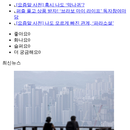
⌞
[요즘말 사전] 혹시 나도 ‘막나귀’?
⌞
퍼즐 풀고 상품 받자! ‘브라보 마이 라이프’ 독자참여마
당
⌞
[요즘말 사전] 나도 모르게 빠진 관계, ‘파라소셜’
좋아요
0
화나요
0
슬퍼요
0
더 궁금해요
0
최신뉴스