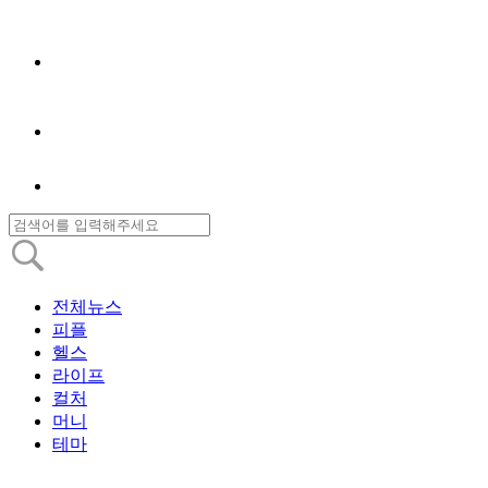
전체뉴스
피플
헬스
라이프
컬처
머니
테마