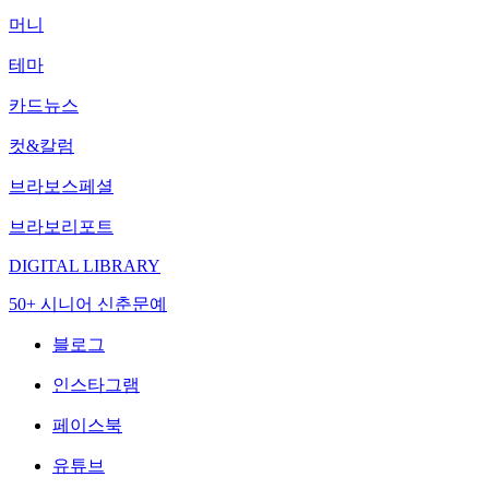
머니
테마
카드뉴스
컷&칼럼
브라보스페셜
브라보리포트
DIGITAL LIBRARY
50+ 시니어 신춘문예
블로그
인스타그램
페이스북
유튜브