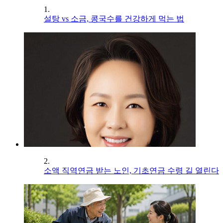
1.
설탕 vs 소금, 콩국수를 건강하게 먹는 법
2.
소액 직역연금 받는 노인, 기초연금 수령 길 열린다