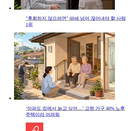
"후회하지 않으려면" 60세 넘어 끊어내야 할 사람
1위
‘아파도 집에서 늙고 싶어…’ 고령 가구 40% 노후
주택이라 어려워