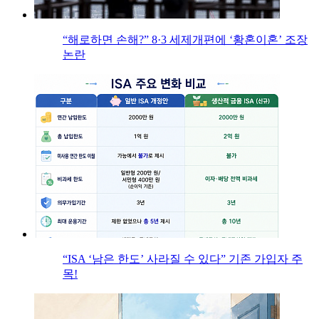
“해로하면 손해?” 8·3 세제개편에 ‘황혼이혼’ 조장
논란
“ISA ‘남은 한도’ 사라질 수 있다” 기존 가입자 주
목!