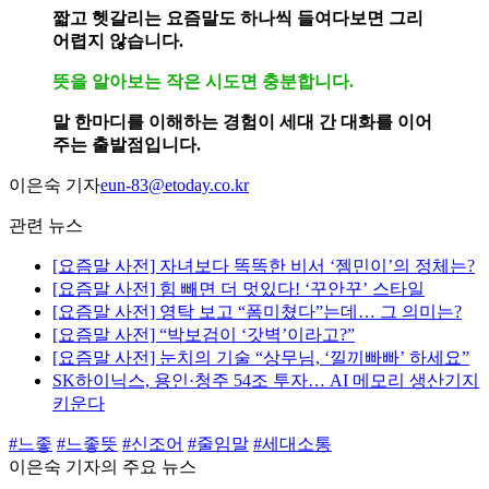
짧고 헷갈리는 요즘말도 하나씩 들여다보면 그리
어렵지 않습니다.
뜻을 알아보는 작은 시도면 충분합니다.
말 한마디를 이해하는 경험이 세대 간 대화를 이어
주는 출발점입니다.
이은숙 기자
eun-83@etoday.co.kr
관련 뉴스
[요즘말 사전] 자녀보다 똑똑한 비서 ‘젬민이’의 정체는?
[요즘말 사전] 힘 빼면 더 멋있다! ‘꾸안꾸’ 스타일
[요즘말 사전] 영탁 보고 “폼미쳤다”는데… 그 의미는?
[요즘말 사전] “박보검이 ‘갓벽’이라고?”
[요즘말 사전] 눈치의 기술 “상무님, ‘낄끼빠빠’ 하세요”
SK하이닉스, 용인·청주 54조 투자… AI 메모리 생산기지
키운다
#느좋
#느좋뜻
#신조어
#줄임말
#세대소통
이은숙 기자의 주요 뉴스