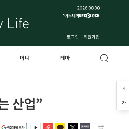
2026.08.08
로그인
회원가입
머니
테마
가
는 산업”
가
선호매체 추가