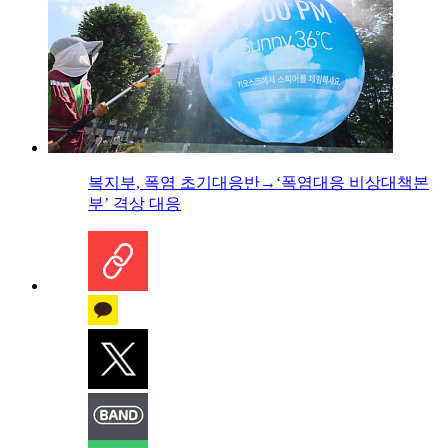
복지부, 폭염 초기대응반→‘폭염대응 비상대책본
부’ 격상 대응