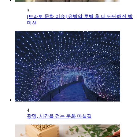
3.
[브라보 문화 이슈] 유방암 투병 후 더 단단해진 박
미선
4.
광명, 시간을 걷는 문화 마실길