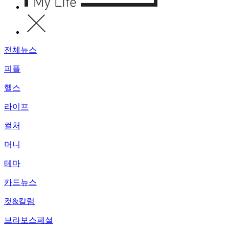
전체뉴스
피플
헬스
라이프
컬처
머니
테마
카드뉴스
컷&칼럼
브라보스페셜