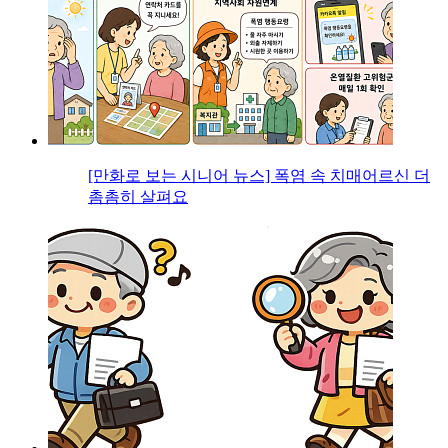
[만화로 보는 시니어 뉴스] 폭염 속 치매어르신 더
촘촘히 살펴요