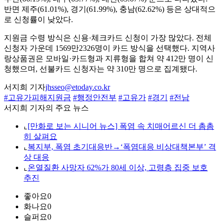
반면 제주(61.01%), 경기(61.99%), 충남(62.62%) 등은 상대적으
로 신청률이 낮았다.
지원금 수령 방식은 신용·체크카드 신청이 가장 많았다. 전체
신청자 가운데 1569만2326명이 카드 방식을 선택했다. 지역사
랑상품권은 모바일·카드형과 지류형을 합쳐 약 412만 명이 신
청했으며, 선불카드 신청자는 약 310만 명으로 집계됐다.
서지희 기자
jhsseo@etoday.co.kr
#고유가피해지원금
#행정안전부
#고유가
#경기
#전남
서지희 기자의 주요 뉴스
⌞
[만화로 보는 시니어 뉴스] 폭염 속 치매어르신 더 촘촘
히 살펴요
⌞
복지부, 폭염 초기대응반→‘폭염대응 비상대책본부’ 격
상 대응
⌞
온열질환 사망자 62%가 80세 이상, 고령층 집중 보호
추진
좋아요
0
화나요
0
슬퍼요
0