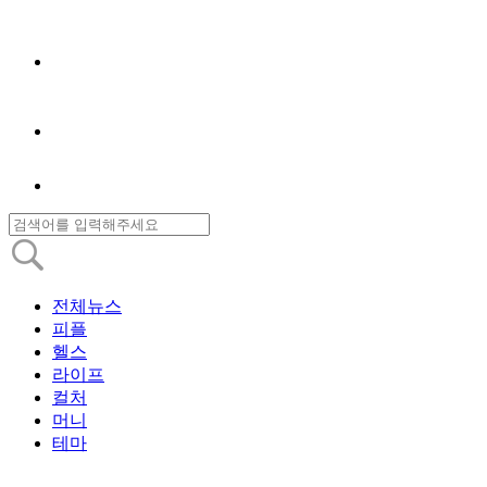
전체뉴스
피플
헬스
라이프
컬처
머니
테마