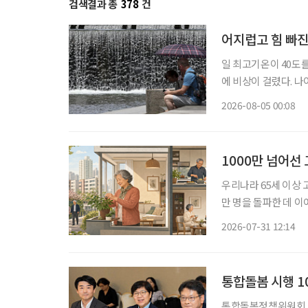
검색결과 총
378
건
어지럽고 힘 빠진
일 최고기온이 40도
에 비상이 걸렸다. 
열질환에 더욱 취약하기 때문이다. 4일 기상청에 따르면
2026-08-05 00:08
어지고 있다. 제주시동
1000만 넘어선 
우리나라 65세 이상 
만 명을 돌파한 데 이
만 사는 가구도 20%에 육박했다. 특히 고령자 1인 가구는 5년
2026-07-31 12:14
를 넘어섰다. 여성 1
통합돌봄 시행 1
통합돌봄정책위원회 개