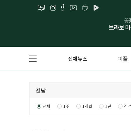
전체뉴스
피플
전체
1주
1개월
1년
직