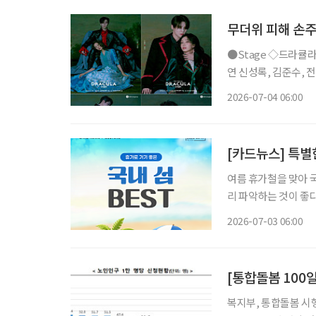
무더위 피해 손주
●Stage ◇드라큘라 일정 7월 10일 ~ 10월 18일 장소 LG아트센터 서울 연출 데이빗 스완 출
연 신성록, 김준수, 전
사랑받아온 대표 흥행 
2026-07-04 06:00
넘는 세월 동안 단 한
[카드뉴스] 특별
여름 휴가철을 맞아 
리 파악하는 것이 좋다
유로운 휴양을 원하는 시니어 세
2026-07-03 06:00
게 즐길 수 있다. 여
[통합돌봄 100
복지부, 통합돌봄 시행 