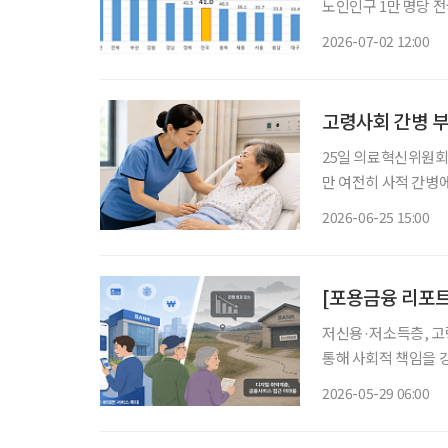
노인인구 1만 명당 전국 평균 41.0명,
차례의 암 수술로 건
2026-07-02 12:00
이 중단될 상황이었다
고령사회 간병 
25일 의료혁신위원회
만 여전히 사적 간병에 
회로 진입하면서 간병
2026-06-25 15:00
안이 논
[포용금융 리포트
저신용·저소득층, 고
통해 사회적 책임을 강
심이 뜨겁다. 단순 
2026-05-29 06:00