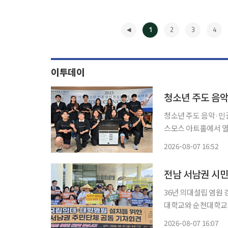
1
2
3
4
이투데이
청소년 주도 음악
청소년 주도 음악·인
스모스 아트홀에서 열린
희망음악회'는 비영리
2026-08-07 16:52
◀
전남 서남권 시민
36년 의대설립 염원 강조섬지역 
대학교와 순천대학교에
목포대학교 총동문회
2026-08-07 16:07