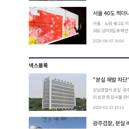
주통합특별시 무안청사
책임 있는
서울 40도 찍더니
서울ㆍ노원 40.2도 
38도 넘어8일 동해안 비 시
를 넘어선 데 이어 경
2026-08-07 16:04
지역에 폭염특보가 내
넥스블록
"분실 재발 차단
강남경찰서 분실·광주
리 보관 등 압수물 관
청이 가상자산 압수물
2026-02-23 16:13
계획을 밝히는 등 수
광주검찰, 분실 