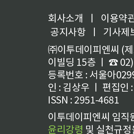
회사소개
ㅣ
이용약
공지사항
ㅣ
기사제
㈜이투데이피엔씨 (제호
이빌딩 15층 ㅣ ☎ 02)
등록번호 : 서울아02992
인 : 김상우 ㅣ 편집인
ISSN : 2951-4681
이투데이피엔씨 임직원
윤리강령
및 실천규정을