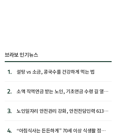
브라보 인기뉴스
1.
설탕 vs 소금, 콩국수를 건강하게 먹는 법
2.
소액 직역연금 받는 노인, 기초연금 수령 길 열린
다
3.
노인일자리 안전관리 강화, 안전전담인력 613명
첫 배치
4.
“아침식사는 든든하게” 70세 이상 식생활 점수