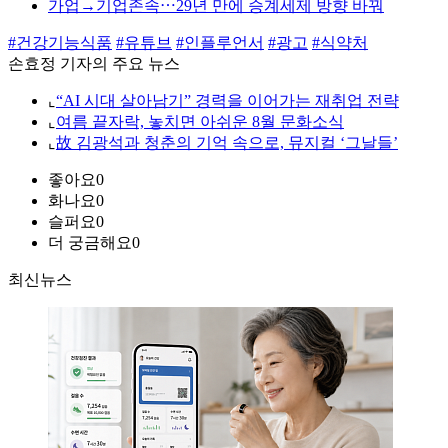
가업→기업존속⋯29년 만에 승계세제 방향 바꿔
#건강기능식품
#유튜브
#인플루언서
#광고
#식약처
손효정 기자의 주요 뉴스
⌞
“AI 시대 살아남기” 경력을 이어가는 재취업 전략
⌞
여름 끝자락, 놓치면 아쉬운 8월 문화소식
⌞
故 김광석과 청춘의 기억 속으로, 뮤지컬 ‘그날들’
좋아요
0
화나요
0
슬퍼요
0
더 궁금해요
0
최신뉴스