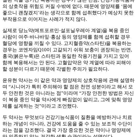
의 상호작용 위험도 커질 수밖에 없다. 때문에 영양제를 ‘몸에
좋으니 괜찮겠지’라는 생각으로 함께 섭취했다가 예상치 못한
부작용으로 이어지는 사례가 적지 않다.
실제로 당뇨약(메트포르민·설포닐우레아 계열)을 복용 중인
사람이 여주·바나바잎·홍삼 등의 영양제를 함께 섭취할 경우
혈당에 영향을 끼칠 수 있다. 고지혈증약(스타틴)을 복용하는
경우는 코엔자임Q10이 고갈되기 쉬워 보충이 권장되는 반면,
홍국(붉은누룩)은 스타틴과 동일한 작용기전을 가지고 있어
함께 복용해서는 안 된다. 고혈압약은 약 계열에 따라 피해야
할 성분이 다르기 때문에 각별한 주의가 필요하다.
윤유현 약사는 이 같은 약과 영양제의 상호작용에 관해 설명하
며 “시니어가 특히 주의해야 할 점은 천연 성분이라고 해서 모
두 안전한 것은 아니라는 점”이라며 “가장 안전한 방법은 자신
이 복용 중인 약을 약사에게 빠짐없이 알리고, 그에 맞춰 영양
제를 설계하는 것”이라고 조언했다.
두 약사는 무엇보다 건강기능식품이 질환을 예방하거나 치료
하는 개념이 아니라, 건강에 도움을 줄 수 있는 보조적 수단이
라는 점을 강조했다. 결국 가장 중요한 것은 약이나 영양제에
만 의존하지 않는 건강한 생활 습관이라는 설명이다.