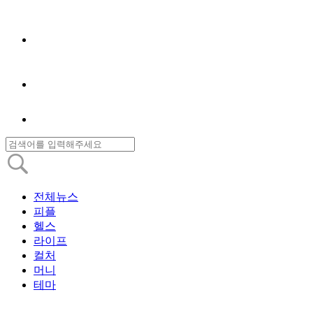
전체뉴스
피플
헬스
라이프
컬처
머니
테마