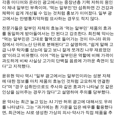
각종 미디어와 온라인 광고에서는 중장년층 기력 저하의 원인
이 체내 알부민 부족이며, ‘먹는 알부민’만 섭취하면 간 건강과
체력이 쉽게 개선될 수 있는 것처럼 홍보가 이어졌다. 일부 광
고에서는 만병통치약처럼 묘사하는 경우도 적지 않다.
전문가들은 알부민 자체의 효능과 ‘먹는 알부민’ 제품의 효과
를 동일하게 받아들여서는 안 된다고 강조한다. 최진혜 약사는
“먹는 알부민은 그대로 혈액으로 들어가는 것이 아니라 위와
장에서 아미노산 단위로 분해된다”고 설명하며, “쉽게 말해 고
급 나무 탁자를 샀는데 알고 보니 잘게 쪼개진 나무 재료였던
셈”이라고 비유했다. 이어 “먹는 알부민은 역할에 비해 가격이
과도하게 비싸 사실상 고가의 단백질 음료에 가까운 측면이 있
다”고 지적했다.
윤유현 약사 역시 “일부 광고에서는 알부민이라는 성분 자체
에 대한 정보를 마치 제품의 효능인 것처럼 교묘하게 연결한
다”며 “경구 섭취만으로도 주사와 같은 효과가 나타날 것 같은
인상을 심어주는 경우가 많다”고 설명하며 주의를 당부했다.
윤 약사는 최근 늘고 있는 AI 기반 허위 광고에 대해서도 우려
를 나타냈다. 그는 “과거에는 흰 가운을 입은 배우를 활용했다
면, 최근에는 AI로 생성한 가상의 의사·약사가 직접 제품을 추