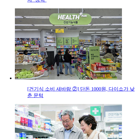
[건기식 소비 새바람 ②] 단돈 1000원, 다이소가 낮
춘 문턱