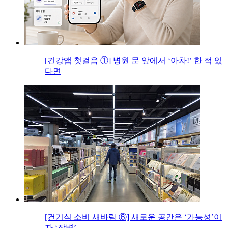
[건강앱 첫걸음 ①] 병원 문 앞에서 ‘아차!’ 한 적 있
다면
[건기식 소비 새바람 ⑥] 새로운 공간은 ‘가능성’이
자 ‘장벽’