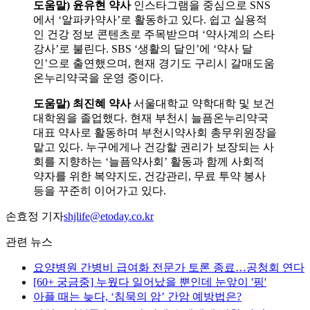
도움말) 윤유현 약사
인스타그램을 중심으로 SNS
에서 ‘알파카약사’로 활동하고 있다. 쉽고 실용적
인 건강 정보 콘텐츠로 주목받으며 ‘약사계의 스타
강사’로 불린다. SBS ‘생활의 달인’에 ‘약사 달
인’으로 출연했으며, 현재 경기도 구리시 갈매도움
온누리약국을 운영 중이다.
도움말) 최진혜 약사
서울대학교 약학대학 및 보건
대학원을 졸업했다. 현재 부천시 늘픔온누리약국
대표 약사로 활동하며 부천시약사회 총무위원장을
맡고 있다. 누구에게나 건강할 권리가 보장되는 사
회를 지향하는 ‘늘픔약사회’ 활동과 함께 사회적
약자를 위한 복약지도, 건강관리, 무료 투약 봉사
등을 꾸준히 이어가고 있다.
손효정 기자
shjlife@etoday.co.kr
관련 뉴스
요양병원 간병비 급여화 전문가 토론 종료…공청회 연다
[60+ 궁금중] 누웠다 일어났을 뿐인데 눈앞이 '핑'
아플 때는 늦다, ‘침묵의 암’ 간암 예방법은?