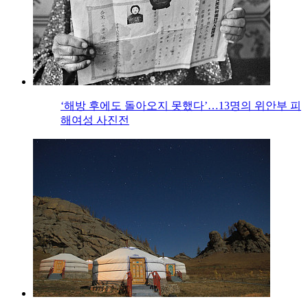
‘해방 후에도 돌아오지 못했다’…13명의 위안부 피
해여성 사진전