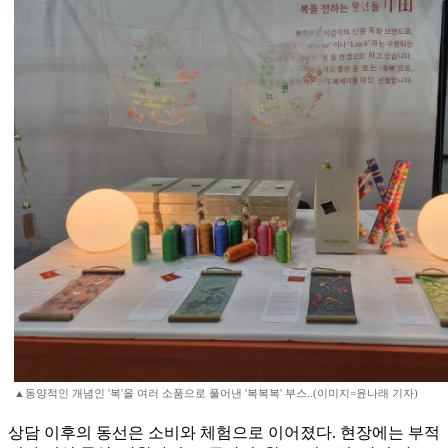
▲동양적인 개념인 '복'을 여러 소품으로 풀어낸 '복복복' 부스..(이미지=윤나래 기자)
상담 이후의 동선은 소비와 체험으로 이어졌다. 현장에는 부적