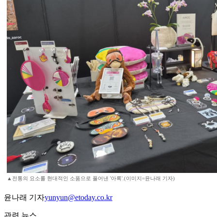
▲전통의 요소롤 현대적인 소품으로 풀어낸 '아록'.(이미지=윤나래 기자)
윤나래 기자
yunyun@etoday.co.kr
관련 뉴스