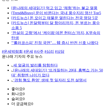
[윤나래의 세대읽기] 먹고 입고 ‘체험’하는 불교 열풍
[Trend&Bravo] 운이 바뀐다는 국내 풍수지리 명산 Top5
[카드뉴스] 돈 모이고 재물운 열린다는 전국 명당 5곳
[카드뉴스] 돈달력부터 달 항아리까지, 돈 부르는 풍수
소품 5
‘전설의 고향’에서 ‘케이팝 데몬 헌터스’까지, K무속의
탄생
"'롤러코스피' 진정 국면"… 韓 증시 반전 신호 나왔다
#운세박람회
#운세
#사주
#심리
#상담
윤나래 기자의 주요 뉴스
⌞
세 얼굴의 발리를 탐험하다
⌞
[윤나래의 세대읽기] ‘뜨개질하는 20대, 흠뻑쇼 가는 50
대’ 취향엔 나이가 없다
⌞
‘경험 無도 환영’ 생애 첫 일자리 도전 설명서
좋아요
0
화나요
0
슬퍼요
0
더 궁금해요
0