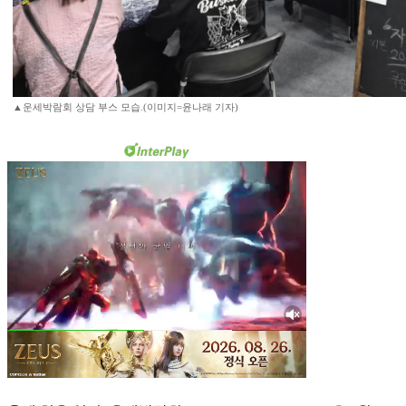
▲운세박람회 상담 부스 모습.(이미지=윤나래 기자)