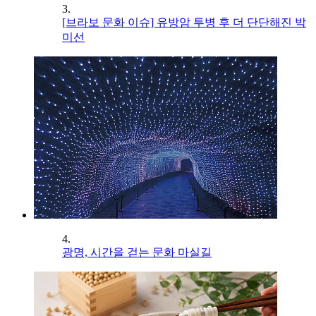
3.
[브라보 문화 이슈] 유방암 투병 후 더 단단해진 박
미선
4.
광명, 시간을 걷는 문화 마실길