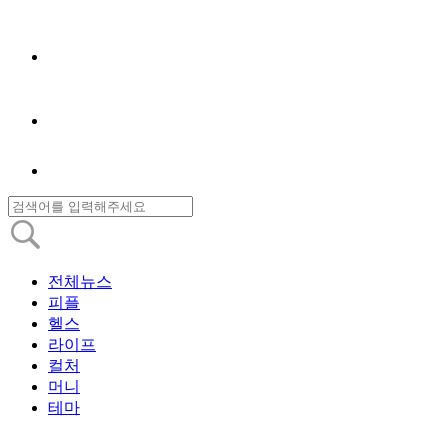
전체뉴스
피플
헬스
라이프
컬처
머니
테마