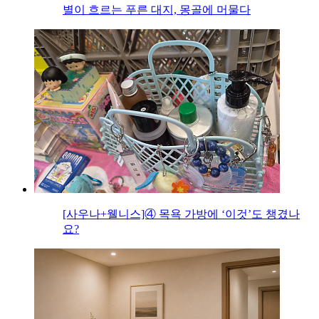
별이 흐르는 푸른 대지, 몽골에 머물다
[사우나+웰니스]④ 목욕 가방에 ‘이것’도 챙겼나
요?