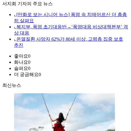
서지희 기자의 주요 뉴스
⌞
[만화로 보는 시니어 뉴스] 폭염 속 치매어르신 더 촘촘
히 살펴요
⌞
복지부, 폭염 초기대응반→‘폭염대응 비상대책본부’ 격
상 대응
⌞
온열질환 사망자 62%가 80세 이상, 고령층 집중 보호
추진
좋아요
0
화나요
0
슬퍼요
0
더 궁금해요
0
최신뉴스