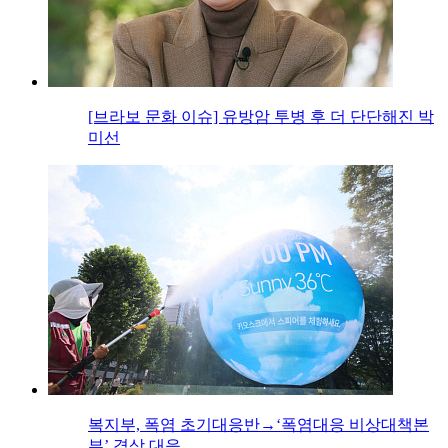
[브라보 문화 이슈] 유방암 투병 후 더 단단해진 박
미선
복지부, 폭염 초기대응반→‘폭염대응 비상대책본
부’ 격상 대응