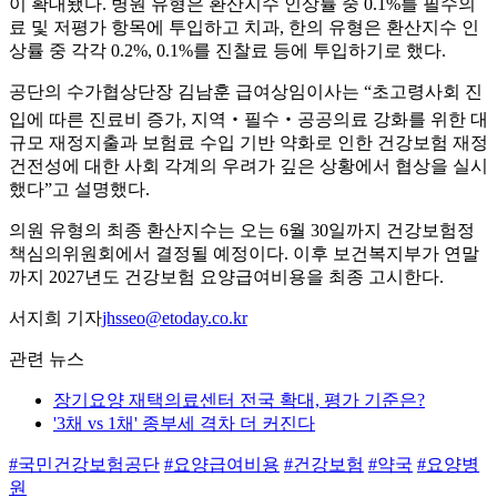
이 확대됐다. 병원 유형은 환산지수 인상률 중 0.1%를 필수의
료 및 저평가 항목에 투입하고 치과, 한의 유형은 환산지수 인
상률 중 각각 0.2%, 0.1%를 진찰료 등에 투입하기로 했다.
공단의 수가협상단장 김남훈 급여상임이사는 “초고령사회 진
입에 따른 진료비 증가, 지역‧필수‧공공의료 강화를 위한 대
규모 재정지출과 보험료 수입 기반 약화로 인한 건강보험 재정
건전성에 대한 사회 각계의 우려가 깊은 상황에서 협상을 실시
했다”고 설명했다.
의원 유형의 최종 환산지수는 오는 6월 30일까지 건강보험정
책심의위원회에서 결정될 예정이다. 이후 보건복지부가 연말
까지 2027년도 건강보험 요양급여비용을 최종 고시한다.
서지희 기자
jhsseo@etoday.co.kr
관련 뉴스
장기요양 재택의료센터 전국 확대, 평가 기준은?
'3채 vs 1채' 종부세 격차 더 커진다
#국민건강보험공단
#요양급여비용
#건강보험
#약국
#요양병
원