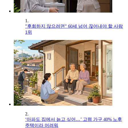
1.
"후회하지 않으려면" 60세 넘어 끊어내야 할 사람
1위
2.
‘아파도 집에서 늙고 싶어…’ 고령 가구 40% 노후
주택이라 어려워