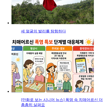
세 얼굴의 발리를 탐험하다
[만화로 보는 시니어 뉴스] 폭염 속 치매어르신 더
촘촘히 살펴요