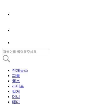
전체뉴스
피플
헬스
라이프
컬처
머니
테마