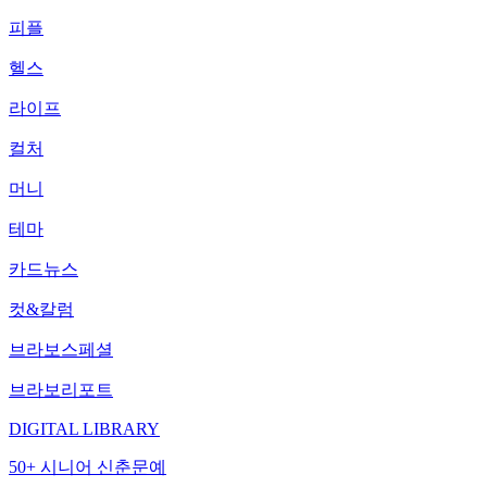
피플
헬스
라이프
컬처
머니
테마
카드뉴스
컷&칼럼
브라보스페셜
브라보리포트
DIGITAL LIBRARY
50+ 시니어 신춘문예