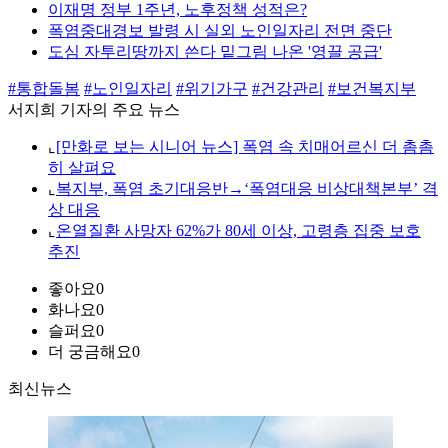
이재명 정부 1주년, 노후정책 성적은?
폭염중대경보 발령 시 실외 노인일자리 전면 중단
도심 자투리땅까지 쓴다 밑그림 나온 '영끌 공급'
#통합돌봄
#노인일자리
#위기가구
#건강관리
#보건복지부
서지희 기자의 주요 뉴스
⌞
[만화로 보는 시니어 뉴스] 폭염 속 치매어르신 더 촘촘
히 살펴요
⌞
복지부, 폭염 초기대응반→‘폭염대응 비상대책본부’ 격
상 대응
⌞
온열질환 사망자 62%가 80세 이상, 고령층 집중 보호
추진
좋아요
0
화나요
0
슬퍼요
0
더 궁금해요
0
최신뉴스