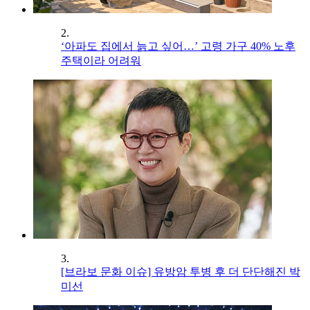
2.
‘아파도 집에서 늙고 싶어…’ 고령 가구 40% 노후
주택이라 어려워
3.
[브라보 문화 이슈] 유방암 투병 후 더 단단해진 박
미선