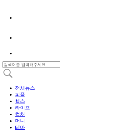
전체뉴스
피플
헬스
라이프
컬처
머니
테마