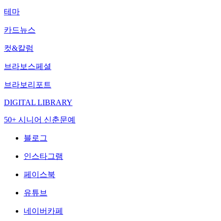
테마
카드뉴스
컷&칼럼
브라보스페셜
브라보리포트
DIGITAL LIBRARY
50+ 시니어 신춘문예
블로그
인스타그램
페이스북
유튜브
네이버카페