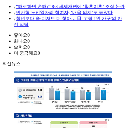
⌞
“해로하면 손해?” 8·3 세제개편에 ‘황혼이혼’ 조장 논란
⌞
민간형 노인일자리 참여자, ‘배움 의지’도 높았다
⌞
청년보다 술·디저트 더 찾아… 日 '고령 1인 가구'의 반
전 식탁
좋아요
0
화나요
0
슬퍼요
0
더 궁금해요
0
최신뉴스