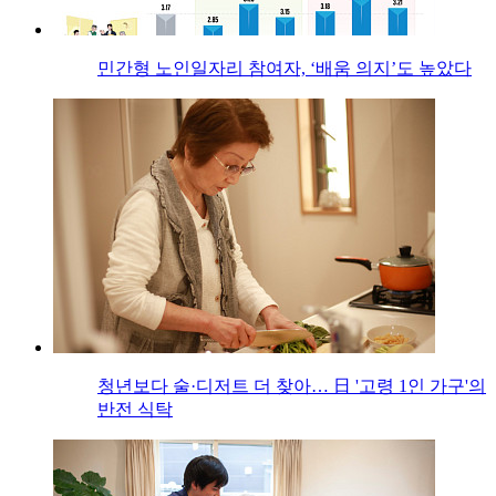
민간형 노인일자리 참여자, ‘배움 의지’도 높았다
청년보다 술·디저트 더 찾아… 日 '고령 1인 가구'의
반전 식탁