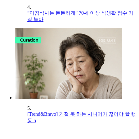
4.
“아침식사는 든든하게” 70세 이상 식생활 점수 가
장 높아
5.
[Trend&Bravo] 거절 못 하는 시니어가 끊어야 할 행
동 5