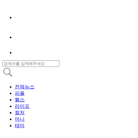
전체뉴스
피플
헬스
라이프
컬처
머니
테마