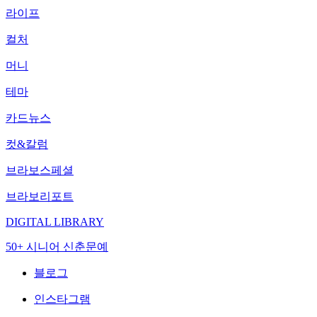
라이프
컬처
머니
테마
카드뉴스
컷&칼럼
브라보스페셜
브라보리포트
DIGITAL LIBRARY
50+ 시니어 신춘문예
블로그
인스타그램