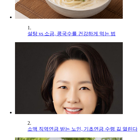
1.
설탕 vs 소금, 콩국수를 건강하게 먹는 법
2.
소액 직역연금 받는 노인, 기초연금 수령 길 열린다