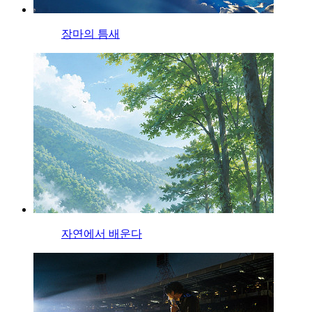
장마의 틈새
자연에서 배운다