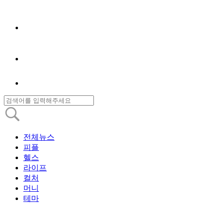
전체뉴스
피플
헬스
라이프
컬처
머니
테마