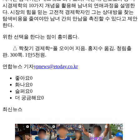
시경제학의 10가지 개념을 활용해 남녀의 연애과정을 설명한
다. 시장의 힘을 믿는 고전적 경제학자인 그는 상대방을 찾는
탐색비용을 줄여야만 남녀 간의 만남을 촉진할 수 있다고 제안
한다.
위한 선택을 한다는 점이 흥미롭다.
△ 짝찾기 경제학=폴 오이어 지음. 홍지수 옮김. 청림출
판. 300쪽. 1만5천원.
연합뉴스 기자
ypnews@etoday.co.kr
좋아요
0
화나요
0
슬퍼요
0
더 궁금해요
0
최신뉴스