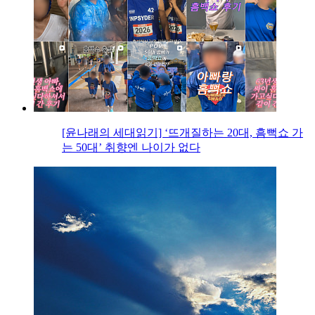
[윤나래의 세대읽기] ‘뜨개질하는 20대, 흠뻑쇼 가
는 50대’ 취향엔 나이가 없다