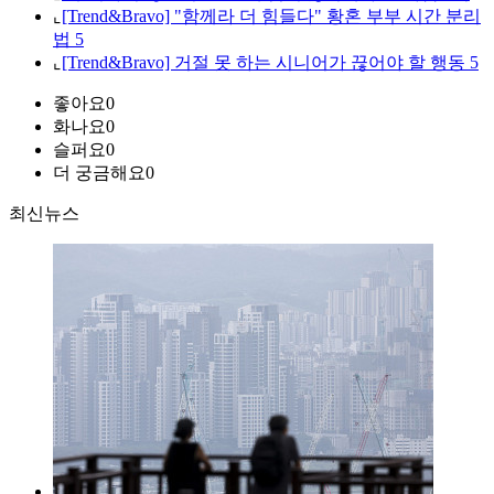
⌞
[Trend&Bravo] "함께라 더 힘들다" 황혼 부부 시간 분리
법 5
⌞
[Trend&Bravo] 거절 못 하는 시니어가 끊어야 할 행동 5
좋아요
0
화나요
0
슬퍼요
0
더 궁금해요
0
최신뉴스