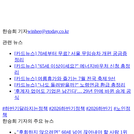
한승희 기자
winhee@etoday.co.kr
관련 뉴스
[카드뉴스] 70세부터 무료? 서울 무임승차 개편 궁금증
정리
[카드뉴스] "65세 이상이세요?" 에너지바우처 신청 총정
리
[카드뉴스] 여름휴가와 즐기는 7월 전국 축제 9선
[카드뉴스] "나도 돌려받을까?" 노령연금 환급 총정리
'후계자 없어도 기업은 남긴다'… 29년 만에 바뀐 승계 공
식
#하반기달라지는정책
#2026하반기정책
#2026하반기
#노인정
책
한승희 기자의 주요 뉴스
⌞
"후회하지 않으려면" 60세 넘어 끊어내야 할 사람 1위