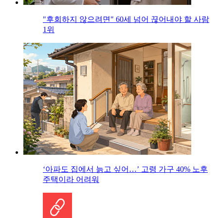
"후회하지 않으려면" 60세 넘어 끊어내야 할 사람
1위
‘아파도 집에서 늙고 싶어…’ 고령 가구 40% 노후
주택이라 어려워