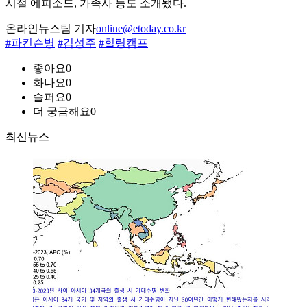
시절 에피소드, 가족사 등도 소개됐다.
온라인뉴스팀 기자
online@etoday.co.kr
#파킨슨병
#김성주
#힐링캠프
좋아요
0
화나요
0
슬퍼요
0
더 궁금해요
0
최신뉴스