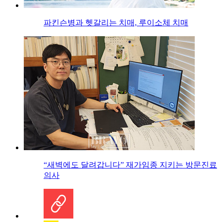
파킨슨병과 헷갈리는 치매, 루이소체 치매
“새벽에도 달려갑니다” 재가임종 지키는 방문진료
의사