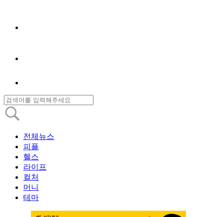
전체뉴스
피플
헬스
라이프
컬처
머니
테마