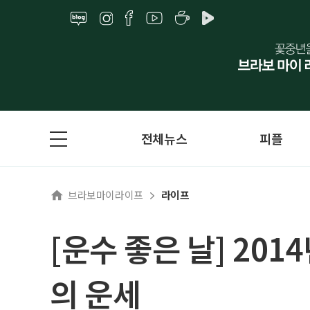
전체뉴스
피플
브라보마이라이프
라이프
[운수 좋은 날] 201
의 운세