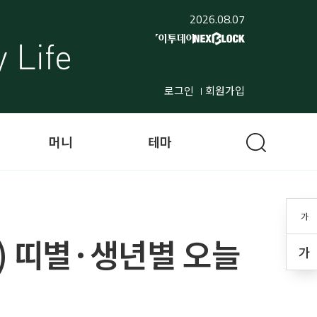
2026.08.07
로그인
회원가입
머니
테마
가
4일) 띠별·생년별 오늘
가