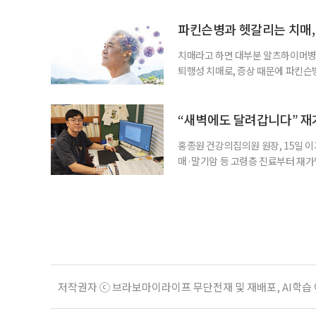
찾아 휴식과 내면 회복에 집중하는 
보여준다. 일각에선 취업난과 경제적
파킨슨병과 헷갈리는 치매,
치매라고 하면 대부분 알츠하이머병을
퇴행성 치매로, 증상 때문에 파킨슨
질환으로 알려져 관심을 모았다. 7월
대 길병원 신경과 교수와 함께 풀어
야 한다. 루이소체는 알파시뉴클레인(
“새벽에도 달려갑니다” 재
홍종원 건강의집의원 원장, 15일 이
매·말기암 등 고령층 진료부터 재가
말씀드렸어요. 그런데 정말 새벽 3시
로는 조카 내외가 있었어요.” 나이가 
Place·AIP)’에 대한 관심이 커지
저작권자 ⓒ 브라보마이라이프 무단전재 및 재배포, AI학습