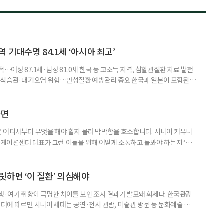
 기대수명 84.1세 ‘아시아 최고’
…여성 87.1세·남성 81.0세 한국 등 고소득 지역, 심혈관질환 치료 발전
한 식습관·대기오염 위험…만성질환 예방관리 중요 한국과 일본이 포함된 아
이 아시아 최고 수준을 기록했다는 분석 결과가 나왔다. 24일 고려대학교
동건 경희대 교수 공동 연구팀은 아시아 34개국의 지난 34년간 보건 지표를
 이번 연구에는 고려대와 경희대를 비롯해 연세대, 워싱턴대 보건계량평
다면
 어디서부터 무엇을 해야 할지 몰라 막막함을 호소합니다. 시니어 커뮤니
케이션센터 대표가 그런 이들을 위해 어떻게 소통하고 돌봐야 하는지 ‘치
니다. 자녀들이 어머니를 돌보기 위해 노력하는 모습을 보니 진정한 ‘가족의
키워내신 어머니가 얼마나 훌륭한 분인지 짐작도 되고요. 사실 우리 모두 아주
으로 인식했습니다. 대개 두 살 무렵이 되면 ‘거울 속의 나’를 알아보지요.
릿하면 ‘이 질환’ 의심해야
여행·여가 취향이 극명한 차이를 보인 조사 결과가 발표돼 화제다. 한국관광
이터에 따르면 시니어 세대는 공연·전시 관람, 미술관 방문 등 문화예술 공간
다. 반면 2030세대는 자연경관 공원이나 사찰 등 비교적 조용한 공간을