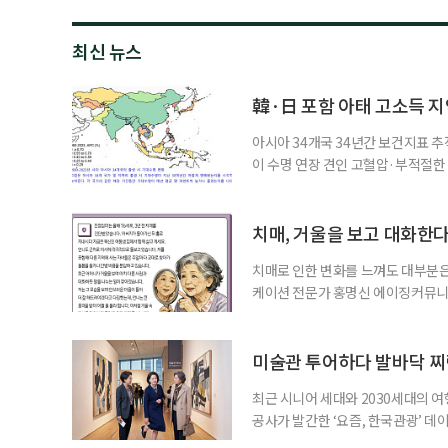
최신 뉴스
韓·日 포함 아태 고소득 지역
아시아 34개국 34년간 보건지표 추적
이 수명 연장 견인 고혈압·부적절
시아·태평양 고소득 지역의 기대수명
에 따르면 강지승 고려대 교수와 연
분석한 장기 추적 결과를 발표했다.
치매, 거울을 보고 대화한
치매로 인한 변화를 느껴도 대부분은
케이션 전문가 홍명신 에이징커뮤니
매 케어’에 관한 궁금증을 풀어드립
힘’이 느껴집니다. 그런 자녀들을 
어릴 때는 거울 속 모습을 다른 사람
미술관 투어하다 발바닥 찌
최근 시니어 세대와 2030세대의 
공사가 발간한 ‘요즘, 한국관광’ 데
을 찾는 비중이 증가한 것으로 나타났