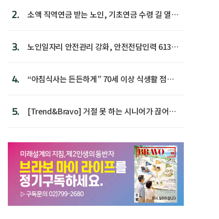
2.
소액 직역연금 받는 노인, 기초연금 수령 길 열린
다
3.
노인일자리 안전관리 강화, 안전전담인력 613명
첫 배치
4.
“아침식사는 든든하게” 70세 이상 식생활 점수
가장 높아
5.
[Trend&Bravo] 거절 못 하는 시니어가 끊어야
할 행동 5