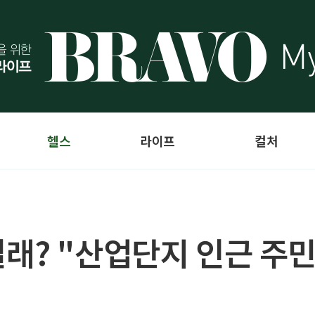
헬스
라이프
컬처
래? "산업단지 인근 주민