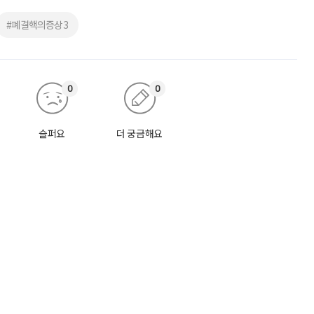
#폐결핵의증상3
0
0
슬퍼요
더 궁금해요