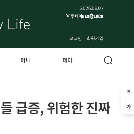
2026.08.07
로그인
회원가입
머니
테마
가
들 급증, 위험한 진짜
가