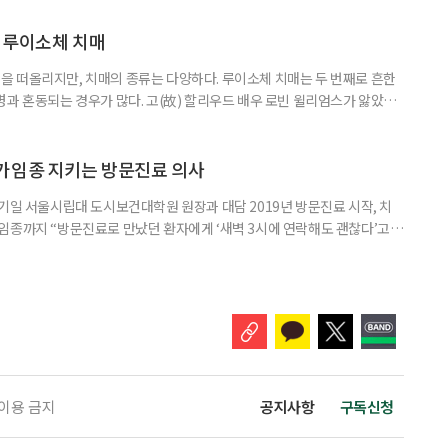
경향을 보였다. 이는 세대별로 여행을 통해 얻고자 하는 가치가 달라졌음을
 불확실성 속에 2030세대는 심리적 휴식과 복잡한 생각을 비워내는
 루이소체 치매
 떠올리지만, 치매의 종류는 다양하다. 루이소체 치매는 두 번째로 흔한
병과 혼동되는 경우가 많다. 고(故) 할리우드 배우 로빈 윌리엄스가 앓았던
 22일 ‘세계 뇌의 날’을 맞아 루이소체 치매에 관한 궁금증을 박기형 가천
봤다. 루이소체 치매를 이해하기 위해서는 먼저 ‘루이소체’가 무엇인지 알아
Alpha-synuclein)이라는 단백질이 비정상적으로 응집해 만
가임종 지키는 방문진료 의사
기일 서울시립대 도시보건대학원 원장과 대담 2019년 방문진료 시작, 치
임종까지 “방문진료로 만났던 환자에게 ‘새벽 3시에 연락해도 괜찮다’고
 무렵 연락을 주셨고, 찾아갔을 때는 이미 숨을 거두신 뒤였습니다. 보호자
들어도 자신이 살던 곳에서 계속 살아가는 ‘에이징 인 플레이스(Aging in
고 있다. AIP를 실현하기 위해서는 의료와 돌봄, 주거 등
 이용 금지
공지사항
구독신청