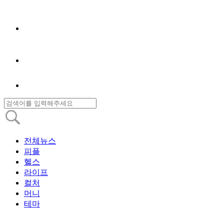
전체뉴스
피플
헬스
라이프
컬처
머니
테마