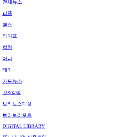
전체뉴스
피플
헬스
라이프
컬처
머니
테마
카드뉴스
컷&칼럼
브라보스페셜
브라보리포트
DIGITAL LIBRARY
50+ 시니어 신춘문예