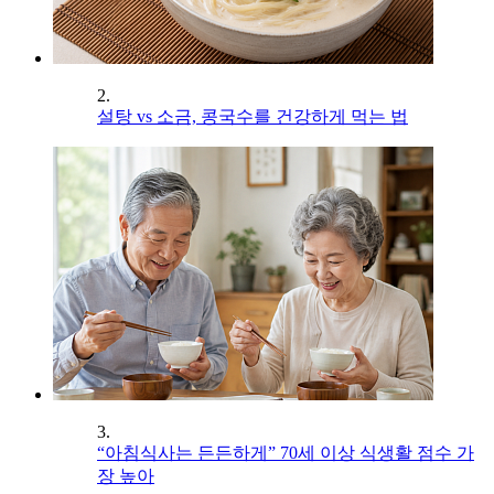
2.
설탕 vs 소금, 콩국수를 건강하게 먹는 법
3.
“아침식사는 든든하게” 70세 이상 식생활 점수 가
장 높아