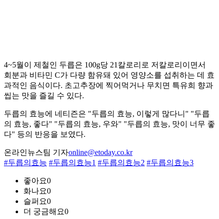
4~5월이 제철인 두릅은 100g당 21칼로리로 저칼로리이면서
회분과 비타민 C가 다량 함유돼 있어 영양소를 섭취하는 데 효
과적인 음식이다. 초고추장에 찍어먹거나 무치면 특유희 향과
씹는 맛을 즐길 수 있다.
두릅의 효능에 네티즌은 "두릅의 효능, 이렇게 많다니" "두릅
의 효능, 좋다" "두릅의 효능, 우와" "두릅의 효능, 맛이 너무 좋
다" 등의 반응을 보였다.
온라인뉴스팀 기자
online@etoday.co.kr
#두릅의효능
#두릅의효능1
#두릅의효능2
#두릅의효능3
좋아요
0
화나요
0
슬퍼요
0
더 궁금해요
0