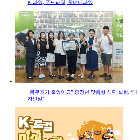
K-파워, 푸드파워, 할머니파워
"몸무게가 줄었어요" 중장년 맞춤형 식단 실험, ‘디
자인밀’