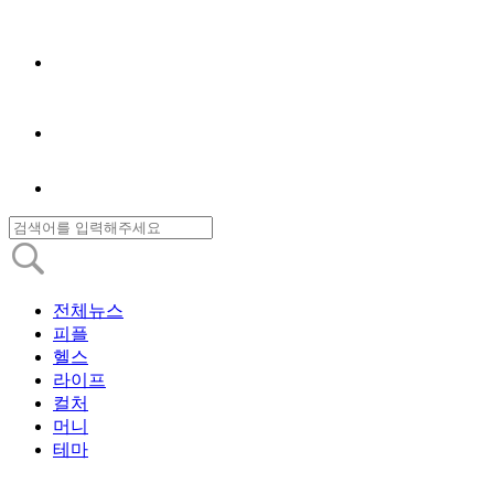
전체뉴스
피플
헬스
라이프
컬처
머니
테마