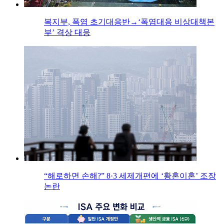
복지부, 폭염 초기대응반→‘폭염대응 비상대책본
부’ 격상 대응
“해로하면 손해?” 8·3 세제개편에 ‘황혼이혼’ 조장
논란