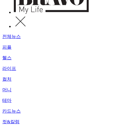
전체뉴스
피플
헬스
라이프
컬처
머니
테마
카드뉴스
컷&칼럼