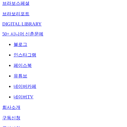
브라보스페셜
브라보리포트
DIGITAL LIBRARY
50+ 시니어 신춘문예
블로그
인스타그램
페이스북
유튜브
네이버카페
네이버TV
회사소개
구독신청