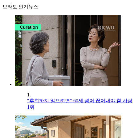
브라보 인기뉴스
1.
"후회하지 않으려면" 60세 넘어 끊어내야 할 사람
1위