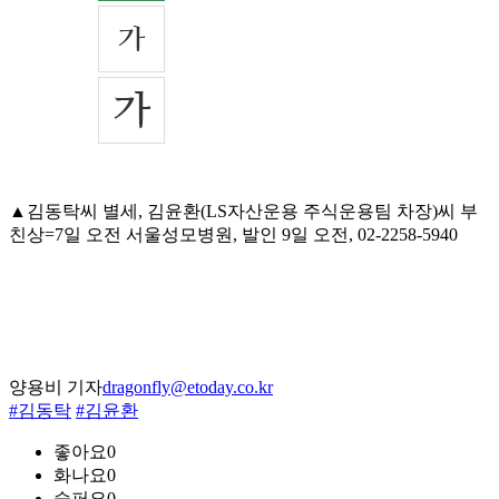
▲김동탁씨 별세, 김윤환(LS자산운용 주식운용팀 차장)씨 부
친상=7일 오전 서울성모병원, 발인 9일 오전, 02-2258-5940
양용비 기자
dragonfly@etoday.co.kr
#김동탁
#김윤환
좋아요
0
화나요
0
슬퍼요
0