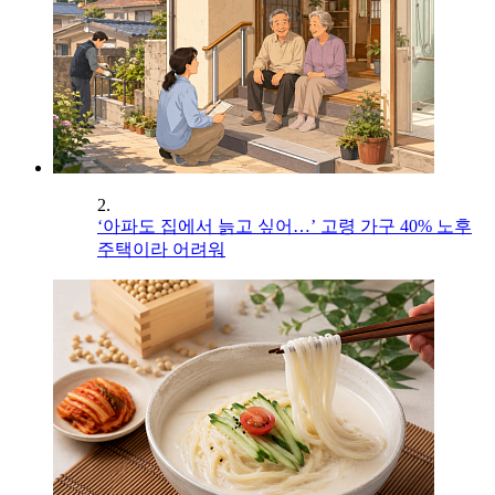
2.
‘아파도 집에서 늙고 싶어…’ 고령 가구 40% 노후
주택이라 어려워