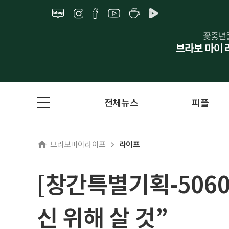
전체뉴스
피플
브라보마이라이프
라이프
[창간특별기획-5060
신 위해 살 것”