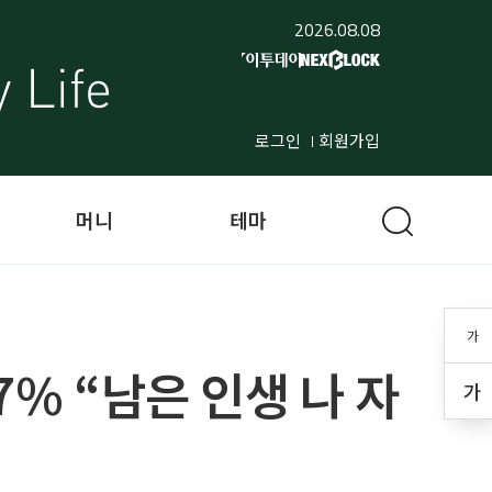
2026.08.08
로그인
회원가입
머니
테마
가
7% “남은 인생 나 자
가