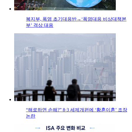
복지부, 폭염 초기대응반→‘폭염대응 비상대책본
부’ 격상 대응
“해로하면 손해?” 8·3 세제개편에 ‘황혼이혼’ 조장
논란