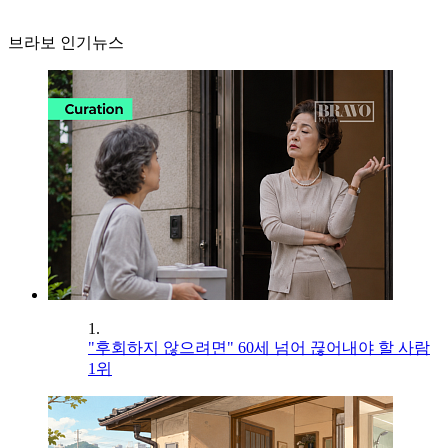
브라보 인기뉴스
1.
"후회하지 않으려면" 60세 넘어 끊어내야 할 사람
1위