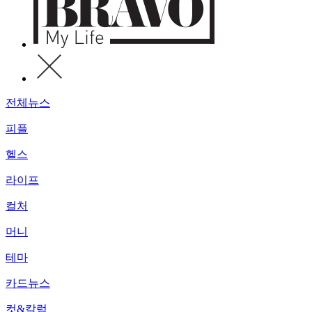
전체뉴스
피플
헬스
라이프
컬처
머니
테마
카드뉴스
컷&칼럼