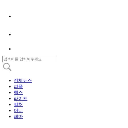
전체뉴스
피플
헬스
라이프
컬처
머니
테마