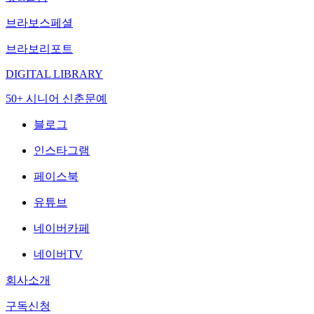
브라보스페셜
브라보리포트
DIGITAL LIBRARY
50+ 시니어 신춘문예
블로그
인스타그램
페이스북
유튜브
네이버카페
네이버TV
회사소개
구독신청