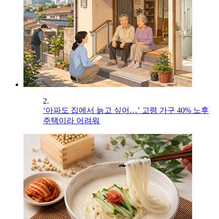
2.
‘아파도 집에서 늙고 싶어…’ 고령 가구 40% 노후
주택이라 어려워