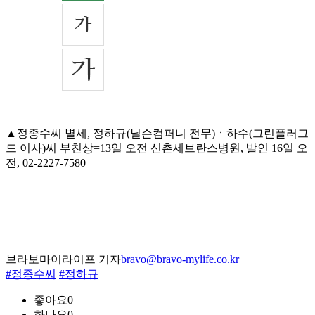
▲정종수씨 별세, 정하규(닐슨컴퍼니 전무)ㆍ하수(그린플러그
드 이사)씨 부친상=13일 오전 신촌세브란스병원, 발인 16일 오
전, 02-2227-7580
브라보마이라이프 기자
bravo@bravo-mylife.co.kr
#정종수씨
#정하규
좋아요
0
화나요
0