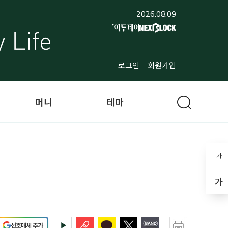
2026.08.09
로그인
회원가입
머니
테마
가
가
선호매체 추가