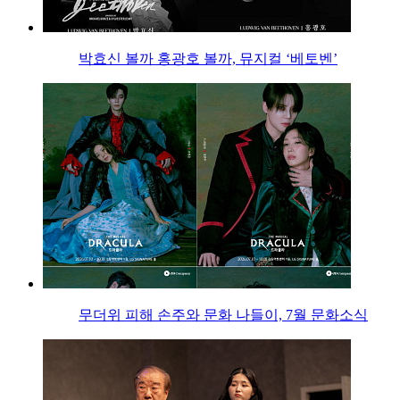
박효신 볼까 홍광호 볼까, 뮤지컬 ‘베토벤’
무더위 피해 손주와 문화 나들이, 7월 문화소식