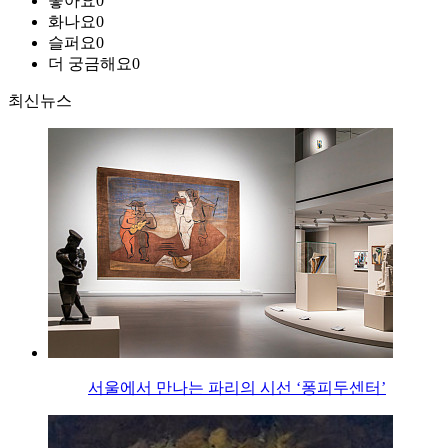
좋아요
0
화나요
0
슬퍼요
0
더 궁금해요
0
최신뉴스
서울에서 만나는 파리의 시선 ‘퐁피두센터’