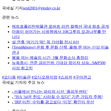
국세실 기자
sesil2001@etoday.co.kr
관련 뉴스
메트로폴리탄박물관 로버트 리먼 컬렉션 국내 최초 공개
마음이 쉬어가는 사유원에서 108그루의 모과나무를 만
나다
설 연휴 '여기가 딱!' 꼭 가야할 전시 6선
[Trend&bravo] 은퇴 후 문화 산책, 올해 문 여는 신상 미술
관 4
봄을 여는 예술의 시간, 3월 문화소식 총정리
뉴욕증시, 연준 금리인하 기대감 꺾이자 상승...S&P500
사상 최고치
#오디움
#미술관
#오디오뮤지엄
#스피커
#구마겐고
국세실 기자의 주요 뉴스
⌞
서울에서 만나는 파리의 시선 ‘퐁피두센터’
⌞
“ISA ‘남은 한도’ 사라질 수 있다” 기존 가입자 주목!
⌞
‘IRP 이전’ 수익률 광고보다 ‘이것’ 확인이 우선