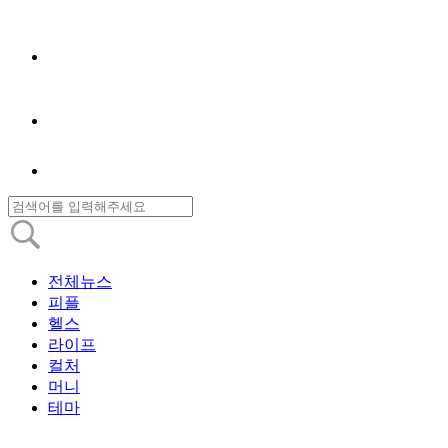
전체뉴스
피플
헬스
라이프
컬처
머니
테마