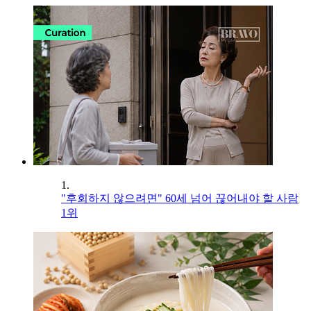
1.
"후회하지 않으려면" 60세 넘어 끊어내야 할 사람
1위