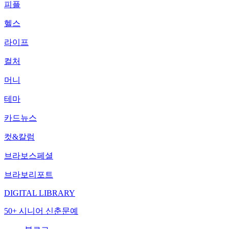
피플
헬스
라이프
컬처
머니
테마
카드뉴스
컷&칼럼
브라보스페셜
브라보리포트
DIGITAL LIBRARY
50+ 시니어 신춘문예