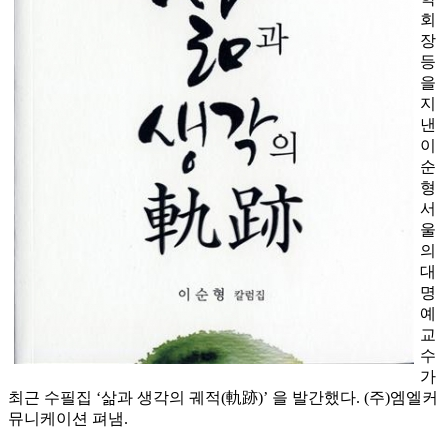
회
장
등
을
지
낸
이
순
형
서
울
의
대
명
예
교
수
가
최근 수필집 ‘삶과 생각의 궤적(軌跡)’ 을 발간했다. (주)엠엘커
뮤니케이션 펴냄.