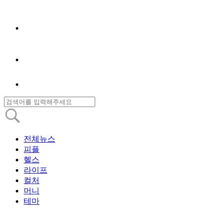
전체뉴스
피플
헬스
라이프
컬처
머니
테마