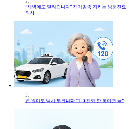
2.
“새벽에도 달려갑니다” 재가임종 지키는 방문진료
의사
3.
앱 없이도 택시 부릅니다 “120 전화 한 통이면 끝”