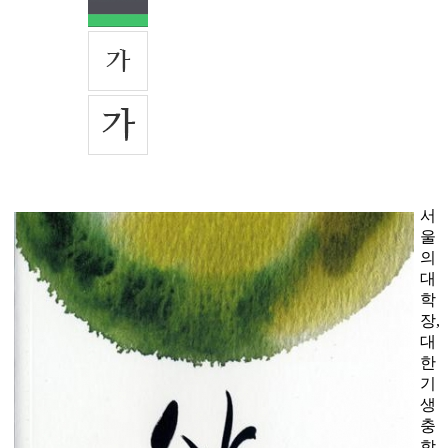
서
울
의
대
학
장,
대
한
기
생
충
학