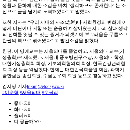
생활과 문화에 대한 소감을 마치 ‘생각하므로 존재한다’ 는 소
신으로 글을 남기려 노력해왔다” 고 말했다.
또한 저자는 “우리 시대의 사조(思潮)나 사회환경의 변화에 어
떻게 비판이나 저항 또는 순응하며 살아왔는지 나의 삶과 생각
의 진화를 엿볼 수 있는 증거가 되겠기에 부끄러움을 무릅쓰고
한권의 책으로 엮어냈다” 고 발간소감을 밝혔다.
한편, 이 명예교수는 서울의대를 졸업하고, 서울의대 교수(기
생충학)로 재직했다. 서울대 풍토병연구소장, 서울의대 학장,
대한기생충학회 회장, 기초의학협의회 회장, 한국건강관리협
회 회장 등을 역임했다. 현재는 대한민국학술원 회원, 과학기
술한림원 종신회원, 수필문우회 회원 등으로 활동하고 있다.
김시영 기자
fnkim@etoday.co.kr
#이순형
#서울의대
#수필집
좋아요
0
화나요
0
슬퍼요
0
더 궁금해요
0