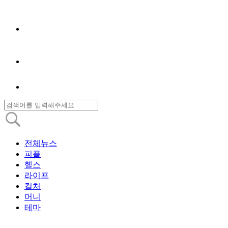
전체뉴스
피플
헬스
라이프
컬처
머니
테마