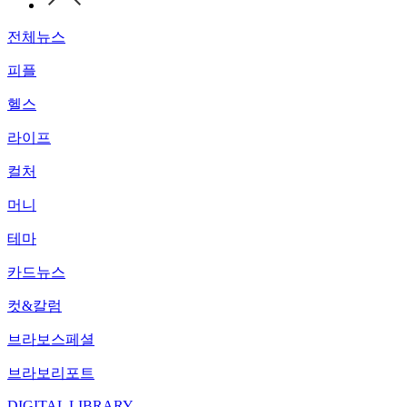
전체뉴스
피플
헬스
라이프
컬처
머니
테마
카드뉴스
컷&칼럼
브라보스페셜
브라보리포트
DIGITAL LIBRARY