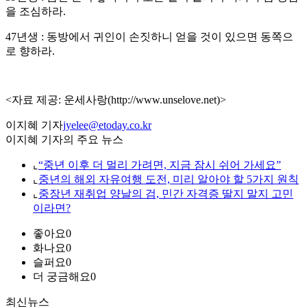
을 조심하라.
47년생 : 동방에서 귀인이 손짓하니 얻을 것이 있으면 동쪽으
로 향하라.
<자료 제공: 운세사랑(http://www.unselove.net)>
이지혜 기자
jyelee@etoday.co.kr
이지혜 기자의 주요 뉴스
⌞
“중년 이후 더 멀리 가려면, 지금 잠시 쉬어 가세요”
⌞
중년의 해외 자유여행 도전, 미리 알아야 할 5가지 원칙
⌞
중장년 재취업 양날의 검, 민간 자격증 딸지 말지 고민
이라면?
좋아요
0
화나요
0
슬퍼요
0
더 궁금해요
0
최신뉴스