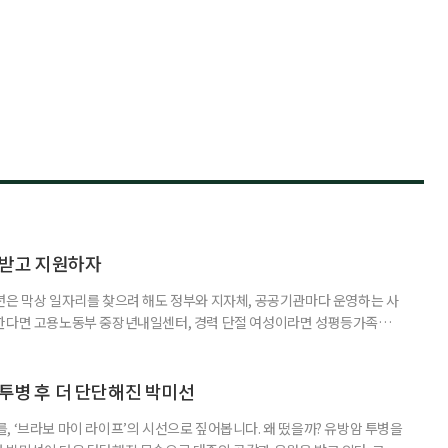
담받고 지원하자
년은 막상 일자리를 찾으려 해도 정부와 지자체, 공공기관마다 운영하는 사
원한다면 고용노동부 중장년내일센터, 경력 단절 여성이라면 성평등가족부
득을 함께 원한다면 보건복지부 노인일자리사업이 출발점이 될 수 있다.
 활용하는 것만으로도 새로운 일을 시작하는 문턱이 훨씬 낮아진다. 취업
 국민취업지원제도 구직활동이 쉽지 않은 사람을 위한 제도다. 개인별 취
 투병 후 더 단단해진 박미선
, ‘브라보 마이 라이프’의 시선으로 짚어봅니다. 왜 떴을까? 유방암 투병을