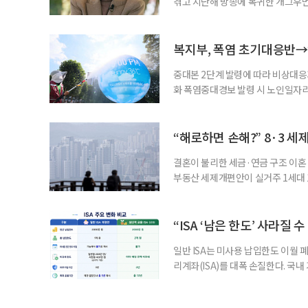
겪고 지난해 방송에 복귀한 개그우먼
나 최근 개그맨 김영철의 유튜브 채
길을 끌었다. 투병 이후에도 자신의 
까. 오랜 방송 생활 뒤 전해진 투병
복지부, 폭염 초기대응반→
중대본 2단계 발령에 따라 비상대응기
화 폭염중대경보 발령 시 노인일자
초기대응반을 ‘폭염대응 비상대책본부
긴급회의를 열고 폭염대응 비상대책
책본부(중대본) 2단계(심각)가 발
“해로하면 손해?” 8·3 세
운영
결혼이 불리한 세금·연금 구조 이혼 
부동산 세제개편안이 실거주 1세대 1
고령 부부에게는 혼인을 유지하는 
세는 개인별로 부과하지만, 1세대 
부가 각자 집 한 채씩을 보유하면 한
“ISA ‘남은 한도’ 사라질 
일반 ISA는 미사용 납입한도 이월 
리계좌(ISA)를 대폭 손질한다. 국
금융 ISA’를 새로 만들고, 일정 
기존 ISA 가입자라면 이번 개편안에