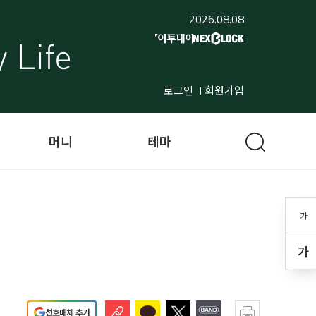
2026.08.08
로그인
회원가입
머니
테마
가
가
선호매체 추가