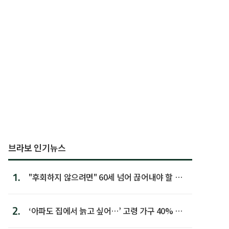
브라보 인기뉴스
1.
"후회하지 않으려면" 60세 넘어 끊어내야 할 사
람 1위
2.
‘아파도 집에서 늙고 싶어…’ 고령 가구 40% 노
후 주택이라 어...