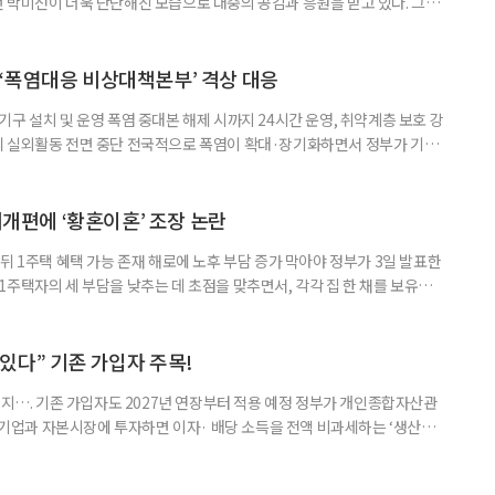
 박미선이 더욱 단단해진 모습으로 대중의 공감과 응원을 받고 있다. 그러
널에 출연한 그는 방송 활동을 그만하라는 악성 댓글을 받았다고 고백해 눈
삶을 이어가고 있는 박미선은 왜 이전보다 더 큰 관심과 사랑을 받고 있을
 소식 박미선은 재치 있는 말솜씨와 공감 능력으로
‘폭염대응 비상대책본부’ 격상 대응
구 설치 및 운영 폭염 중대본 해제 시까지 24시간 운영, 취약계층 보호 강
리 실외활동 전면 중단 전국적으로 폭염이 확대·장기화하면서 정부가 기존
’로 격상했다. 7일 보건복지부에 따르면 정은경 장관 주재로 폭염 대응
본부를 구성·운영하기로 했다. 이번 조치는 지난 2일 폭염 중앙재난안전대
령된 이후에도 폭염이 전국적으로 확대되고 장기화한 데 따른 것이다. 기존에
제개편에 ‘황혼이혼’ 조장 논란
뒤 1주택 혜택 가능 존재 해로에 노후 부담 증가 막아야 정부가 3일 발표한
주택자의 세 부담을 낮추는 데 초점을 맞추면서, 각각 집 한 채를 보유한
것보다 이혼이 경제적으로 유리해질 수 있다는 분석이 나온다. 종합부동산
1주택 공제와 세액공제 적용 여부는 부부를 하나의 세대로 묶어 판단한다. 부
 세대가 두 채를 가진 것으로 보지만, 실제 이혼해 주거와 생계를 분
수 있다” 기존 가입자 주목!
폐지…. 기존 가입자도 2027년 연장부터 적용 예정 정부가 개인종합자산관
내 기업과 자본시장에 투자하면 이자· 배당 소득을 전액 비과세하는 ‘생산적
소득 이하 청년에게는 납입액의 10%를 소득공제 해주는 방안도 추진한다. 다만
 주목해야 한다. 그동안 사용하지 않고 쌓아둔 ISA 납입한도가 사라질 수 있