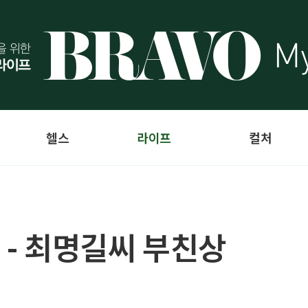
헬스
라이프
컬처
 - 최명길씨 부친상