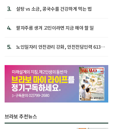
3.
설탕 vs 소금, 콩국수를 건강하게 먹는 법
4.
팔자주름 생겨 고민이라면 지금 해야 할 일
5.
노인일자리 안전관리 강화, 안전전담인력 613명
첫 배치
브라보 추천뉴스