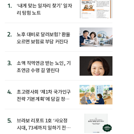
1.
‘내게 맞는 일자리 찾기’ 일자
리 탐험 노트
2.
노후 대비로 달러보험? 환율
오르면 보험료 부담 커진다
3.
소액 직역연금 받는 노인, 기
초연금 수령 길 열린다
4.
초고령사회 ‘제1차 국가인구
전략 기본계획’에 담길 정책
은
5.
브라보 리포트 1호 ‘사오정
시대, 73세까지 일하기 전략’