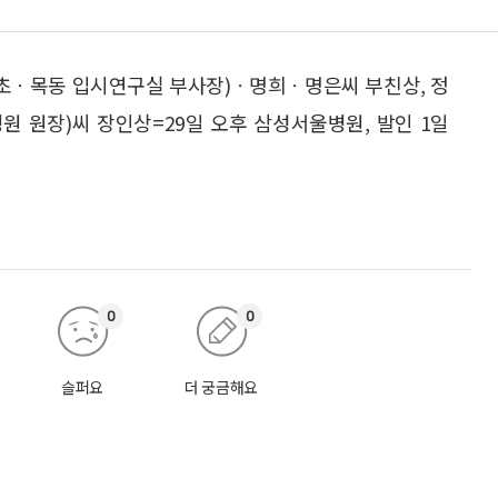
서초ㆍ목동 입시연구실 부사장)ㆍ명희ㆍ명은씨 부친상, 정
상병원 원장)씨 장인상=29일 오후 삼성서울병원, 발인 1일
0
0
슬퍼요
더 궁금해요