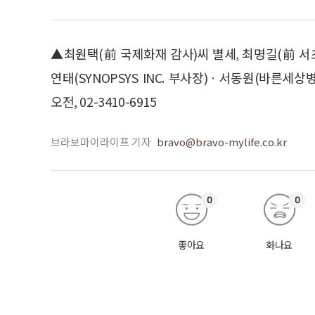
▲최원택(前 국제화재 감사)씨 별세, 최명길(前 
연태(SYNOPSYS INC. 부사장)ㆍ서동원(바른세
오전, 02-3410-6915
브라보마이라이프 기자
bravo@bravo-mylife.co.kr
0
0
좋아요
화나요