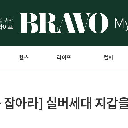
헬스
라이프
컬처
를 잡아라] 실버세대 지갑