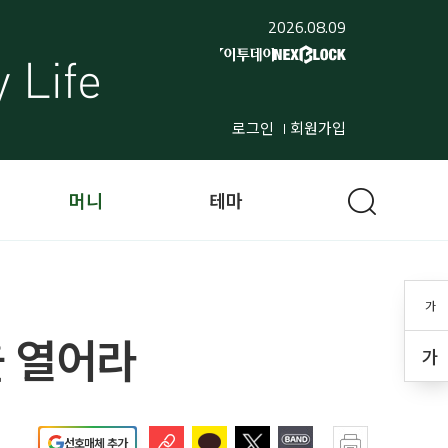
2026.08.09
로그인
회원가입
머니
테마
가
을 열어라
가
선호매체 추가