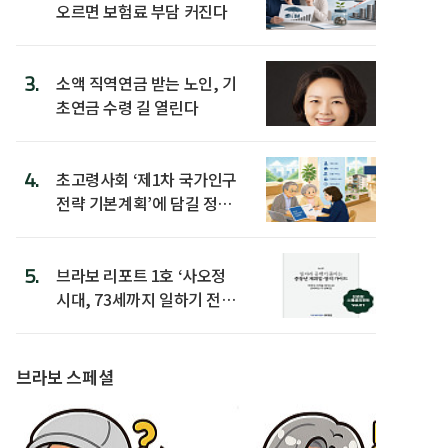
오르면 보험료 부담 커진다
3.
소액 직역연금 받는 노인, 기
초연금 수령 길 열린다
4.
초고령사회 ‘제1차 국가인구
전략 기본계획’에 담길 정책
은
5.
브라보 리포트 1호 ‘사오정
시대, 73세까지 일하기 전략’
발간
브라보 스페셜