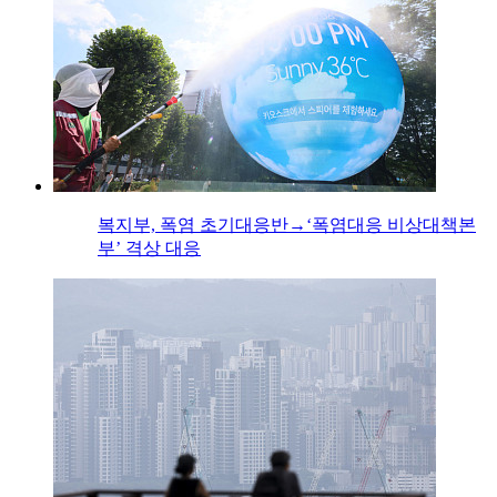
복지부, 폭염 초기대응반→‘폭염대응 비상대책본
부’ 격상 대응