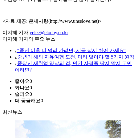
<자료 제공: 운세사랑(http://www.unselove.net)>
이지혜 기자
jyelee@etoday.co.kr
이지혜 기자의 주요 뉴스
⌞
“중년 이후 더 멀리 가려면, 지금 잠시 쉬어 가세요”
⌞
중년의 해외 자유여행 도전, 미리 알아야 할 5가지 원칙
⌞
중장년 재취업 양날의 검, 민간 자격증 딸지 말지 고민
이라면?
좋아요
0
화나요
0
슬퍼요
0
더 궁금해요
0
최신뉴스