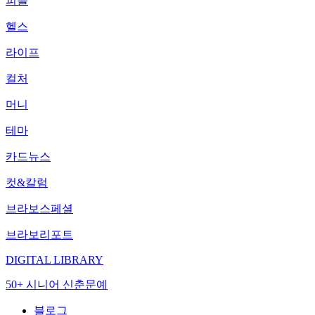
피플
헬스
라이프
컬처
머니
테마
카드뉴스
컷&칼럼
브라보스페셜
브라보리포트
DIGITAL LIBRARY
50+ 시니어 신춘문예
블로그