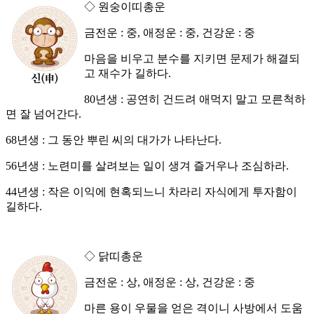
◇ 원숭이띠총운
금전운 : 중, 애정운 : 중, 건강운 : 중
마음을 비우고 분수를 지키면 문제가 해결되
고 재수가 길하다.
80년생 : 공연히 건드려 애먹지 말고 모른척하
면 잘 넘어간다.
68년생 : 그 동안 뿌린 씨의 대가가 나타난다.
56년생 : 노련미를 살려보는 일이 생겨 즐거우나 조심하라.
44년생 : 작은 이익에 현혹되느니 차라리 자식에게 투자함이
길하다.
◇ 닭띠총운
금전운 : 상, 애정운 : 상, 건강운 : 중
마른 용이 우물을 얻은 격이니 사방에서 도움