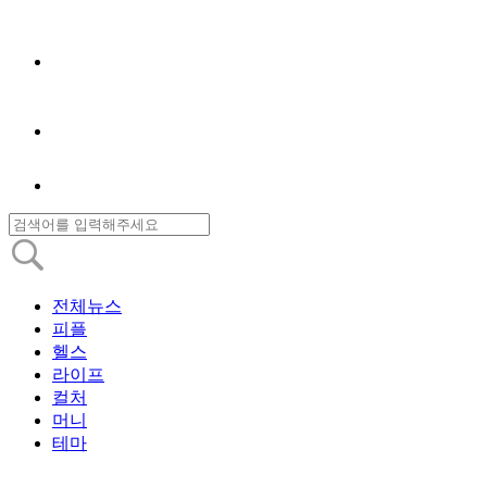
전체뉴스
피플
헬스
라이프
컬처
머니
테마