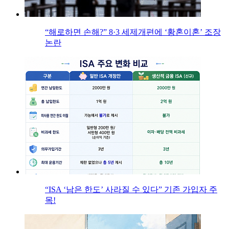
“해로하면 손해?” 8·3 세제개편에 ‘황혼이혼’ 조장
논란
“ISA ‘남은 한도’ 사라질 수 있다” 기존 가입자 주
목!