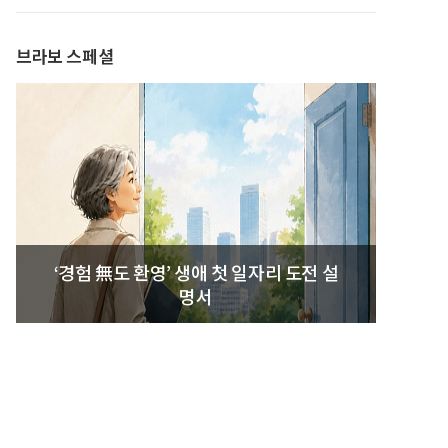
브라보 스페셜
‘경험 無도 환영’ 생애 첫 일자리 도전 설
명서