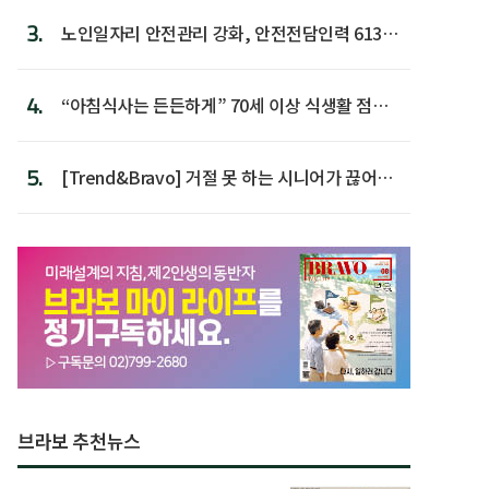
3.
노인일자리 안전관리 강화, 안전전담인력 613명
첫 배치
4.
“아침식사는 든든하게” 70세 이상 식생활 점수
가장 높아
5.
[Trend&Bravo] 거절 못 하는 시니어가 끊어야
할 행동 5
브라보 추천뉴스