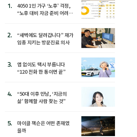
1.
4050 1인 가구 ‘노후’ 걱정,
“노후 대비 자금 준비 어려
워”
2.
“새벽에도 달려갑니다” 재가
임종 지키는 방문진료 의사
3.
앱 없이도 택시 부릅니다
“120 전화 한 통이면 끝”
4.
“50대 이후 만남, ‘지금의
삶’ 함께할 사람 찾는 것”
5.
마이클 잭슨은 어떤 존재였
을까