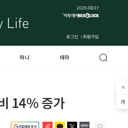
2026.08.07
로그인
회원가입
머니
테마
가
비 14% 증가
가
선호매체 추가