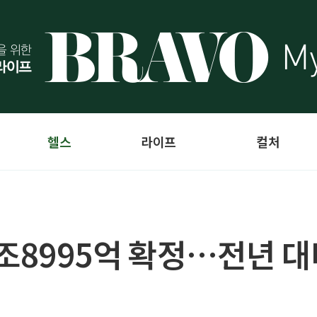
헬스
라이프
컬처
조8995억 확정…전년 대