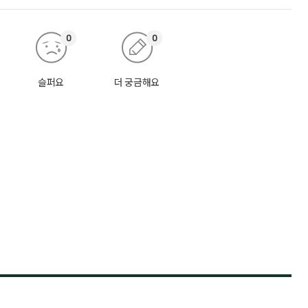
0
0
슬퍼요
더 궁금해요