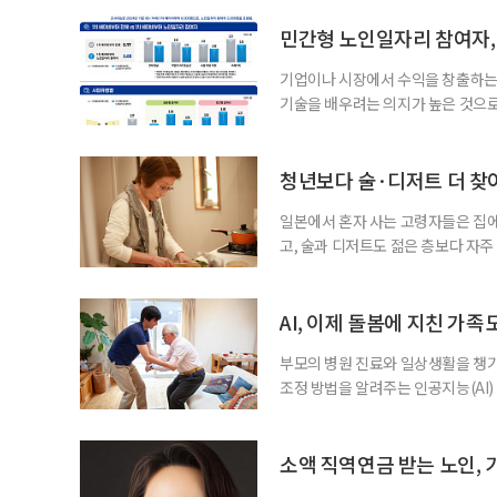
민간형 노인일자리 참여자, 
기업이나 시장에서 수익을 창출하는
기술을 배우려는 의지가 높은 것으로
과 평생학습을 결합한 방식으로 확
삶 패널’ 조사 결과를 분석한 정보그림
비부머 세대 가운데 노인일자리 참여
청년보다 술·디저트 더 찾아
형
일본에서 혼자 사는 고령자들은 집
고, 술과 디저트도 젊은 층보다 자
다는 조리 부담을 줄이면서 식사의
이 4일 발표한 ‘고령 1인 가구의 식
접 만든 음식이나 남은 음식이 차지하
AI, 이제 돌봄에 지친 가족
부모의 병원 진료와 일상생활을 챙
조정 방법을 알려주는 인공지능(AI)
돌봄 부담과 퇴직 위험을 파악하도록 
돌봄을 병행하는 직장인을 지원하는 기업
다. 이 서비스를 사용하면 직원은 이름
소액 직역연금 받는 노인, 