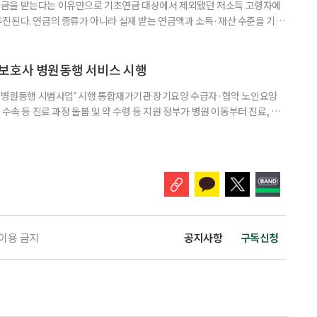
금을 받는다는 이유만으로 기초연금 대상에서 제외됐던 저소득 고령자에
진된다. 연금의 종류가 아니라 실제 받는 연금액과 소득·재산 수준을 기준
. 백선희 조국혁신당 의원은 소액 직역연금 수급자도 일정한 소득·재산 요
있도록 하는 '기초연금법 일부개정법률안'을 3일 대표 발의했다고 4일 밝혔
가 이어지는 가운데, 정부도 그동안 소득·재산이 적어도 직역연금을 받는다
보호사 병원동행 서비스 시행
양 병원동행 시범사업’ 시행 통합재가기관 장기요양 수급자·협약 노인요양
수속 등 진료 과정 돌봄 및 약 수령 등 지원 정부가 병원 이동부터 진료, 약
 '장기요양 병원동행 시범사업'을 시작했다. 3일 보건복지부와 국민건강보
30일부터 전국 282개 장기요양기관에서 시행되고 있다. 장기요양 병원동
르신을 지원하고 가족의 병원동행 부담을 완화할 수 있도록 접수·수납, 진
 이용 금지
공지사항
구독신청