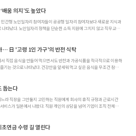
‘배움 의지’도 높았다
 민간형 노인일자리 참여자들이 공공형 일자리 참여자보다 새로운 지식과
 나타났다. 노인일자리 정책을 단순한 소득 지원에 그치지 않고 직무교육
대해야 한다는 분석이 나온다. 한국노인인력개발원은 ‘한국 어르신의 일과
 7월호를 6일 공개했다. 이번 조사는 2024년 기준 60∼74세인 1차 베이
자들의 교육학습동기를 성별과 연령, 거주지역, 소득, 가구형태, 일자리 유
… 日 '고령 1인 가구'의 반전 식탁
에서 직접 음식을 만들어 먹으면서도 반찬과 가공식품을 적극적으로 이용하
주 즐기는 것으로 나타났다. 건강만을 앞세워 먹고 싶은 음식을 무조건 참기보
 즐거움을 유지하는 모습이다. 일본 식생활 조사기업 라이프스케이프마케팅
생활 실태와 의식’ 조사에 따르면, 60∼74세 1인 가구의 저녁 식사 가운데 직
는 비중은 51%였다. 반찬과 냉동·즉석식품, 통조림 등 외부에서 조
도 돕는다
기느라 직장을 그만둘지 고민하는 직원에게 회사의 휴직 규정과 근로시간
 서비스가 일본에서 나왔다. 직원 개인의 상담을 넘어 기업이 조직 전체의
돕는 것이 특징이다. 일본 고령친화기술 기업 시디아이(CDI)는 일과 가족
용 AI 서비스 'SOIN-L(소완 엘)'을 지난달 31일 출시했다고 3일 밝혔
을 밝히지 않고 하루 24시간 AI와 상담할 수 있으며, 인
기초연금 수령 길 열린다