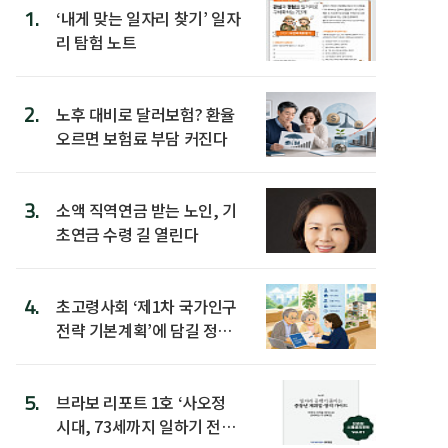
1.
‘내게 맞는 일자리 찾기’ 일자
리 탐험 노트
2.
노후 대비로 달러보험? 환율
오르면 보험료 부담 커진다
3.
소액 직역연금 받는 노인, 기
초연금 수령 길 열린다
4.
초고령사회 ‘제1차 국가인구
전략 기본계획’에 담길 정책
은
5.
브라보 리포트 1호 ‘사오정
시대, 73세까지 일하기 전략’