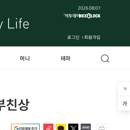
2026.08.07
로그인
회원가입
머니
테마
가
 부친상
가
선호매체 추가