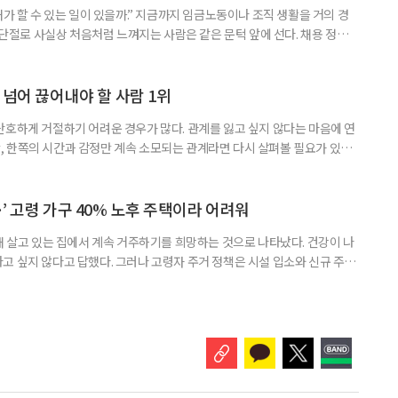
내가 할 수 있는 일이 있을까.” 지금까지 임금노동이나 조직 생활을 거의 경
력 단절로 사실상 처음처럼 느껴지는 사람은 같은 문턱 앞에 선다. 채용 정보를
업무 지시, 동료 관계까지 낯설다. 이들에게 필요한 것은 ‘용기를 내라’는 말
밖에 섞여 있는 ‘첫 취업’, ‘경력 단절’ 생산인구가 줄어드는 상황에서 삶의
가 자원이다. 박경하 한국노인인력개발원 선임연구위
 넘어 끊어내야 할 사람 1위
단호하게 거절하기 어려운 경우가 많다. 관계를 잃고 싶지 않다는 마음에 연
 한쪽의 시간과 감정만 계속 소모되는 관계라면 다시 살펴볼 필요가 있다.
연락하거나, 만날 때마다 자신의 이야기만 늘어놓는 사람은 상대를 동등한
 창구로 대할 수 있다. 걱정을 가장해 자존감을 깎아내리고 도움을 당연하
바꾸는 행동도 건강한 관계와는 거리가 멀다. 믿고 털어놓은 개인사나 약점을
’ 고령 가구 40% 노후 주택이라 어려워
재 살고 있는 집에서 계속 거주하기를 희망하는 것으로 나타났다. 건강이 나
고 싶지 않다고 답했다. 그러나 고령자 주거 정책은 시설 입소와 신규 주택
 시행을 계기로 집수리부터 퇴원 후 임시 거처, 방문 돌봄까지 연결하는 주거
나왔다. 6일 건축공간연구원(AURI)이 발간한 ‘건축과 도시 공간’ 2026년
 고령자 주거-돌봄 협업 체계 구축 방안’ 보고서는 고