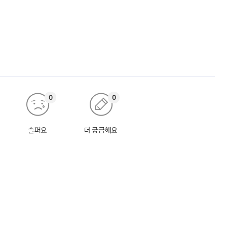
0
0
슬퍼요
더 궁금해요