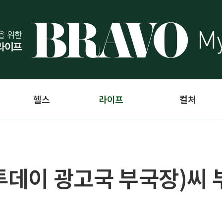
헬스
라이프
컬처
이투데이 광고국 부국장)씨