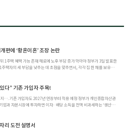
제개편에 ‘황혼이혼’ 조장 논란
뒤 1주택 혜택 가능 존재 해로에 노후 부담 증가 막아야 정부가 3일 발표한
주택자의 세 부담을 낮추는 데 초점을 맞추면서, 각각 집 한 채를 보유한
것보다 이혼이 경제적으로 유리해질 수 있다는 분석이 나온다. 종합부동산
1주택 공제와 세액공제 적용 여부는 부부를 하나의 세대로 묶어 판단한다. 부
 세대가 두 채를 가진 것으로 보지만, 실제 이혼해 주거와 생계를 분
수 있다” 기존 가입자 주목!
폐지…. 기존 가입자도 2027년 연장부터 적용 예정 정부가 개인종합자산관
내 기업과 자본시장에 투자하면 이자· 배당 소득을 전액 비과세하는 ‘생산적
소득 이하 청년에게는 납입액의 10%를 소득공제 해주는 방안도 추진한다. 다만
 주목해야 한다. 그동안 사용하지 않고 쌓아둔 ISA 납입한도가 사라질 수 있
개편안이 국회 통과 후 그대로 시행된다면 법 시행 전 본
일자리 도전 설명서