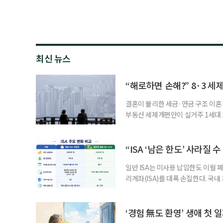
최신 뉴스
“해로하면 손해?” 8·3 세
결혼이 불리한 세금·연금 구조 이혼 
부동산 세제개편안이 실거주 1세대 1
고령 부부에게는 혼인을 유지하는 
세는 개인별로 부과하지만, 1세대 
부가 각자 집 한 채씩을 보유하면 한
“ISA ‘남은 한도’ 사라질 
일반 ISA는 미사용 납입한도 이월 
리계좌(ISA)를 대폭 손질한다. 국
금융 ISA’를 새로 만들고, 일정 
기존 ISA 가입자라면 이번 개편안에
기 때문이다. 지난 3일 발표된 세제
‘경험 無도 환영’ 생애 첫 