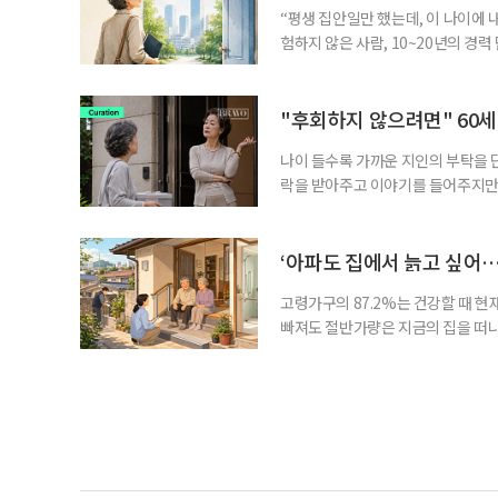
“평생 집안일만 했는데, 이 나이에 
험하지 않은 사람, 10~20년의 경
찾고 이력서를 쓰는 일부터 출퇴근, 
보다 부담을 낮춘 진입 경로다. 통계 
경험이 풍부한 고령자는 중요한 국
"후회하지 않으려면" 60세
나이 들수록 가까운 지인의 부탁을 
락을 받아주고 이야기를 들어주지만,
평소에는 무심하다가 필요할 때만 
관계가 아닌 편리한 도움이나 감정의
게 여기며, 거절하는 순간 태도를 
‘아파도 집에서 늙고 싶어…
다
고령가구의 87.2%는 건강할 때 현
빠져도 절반가량은 지금의 집을 떠나
공급에 무게가 실려 있다. 통합돌봄
지원 체계를 구축해야 한다는 제언이 
여름호에 실린 ‘통합돌봄 시행에 따른