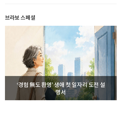
발간
브라보 스페셜
‘경험 無도 환영’ 생애 첫 일자리 도전 설
명서