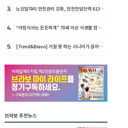
3.
노인일자리 안전관리 강화, 안전전담인력 613명
첫 배치
4.
“아침식사는 든든하게” 70세 이상 식생활 점수
가장 높아
5.
[Trend&Bravo] 거절 못 하는 시니어가 끊어야
할 행동 5
브라보 추천뉴스