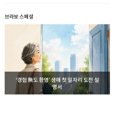
발간
브라보 스페셜
‘경험 無도 환영’ 생애 첫 일자리 도전 설
명서