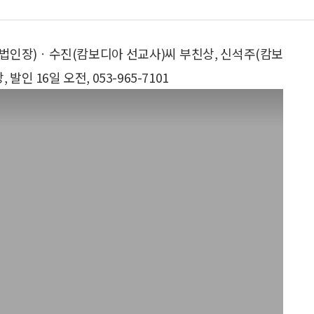
법인장)ㆍ수진(캄보디아 선교사)씨 부친상, 신석주(캄보
 16일 오전, 053-965-7101