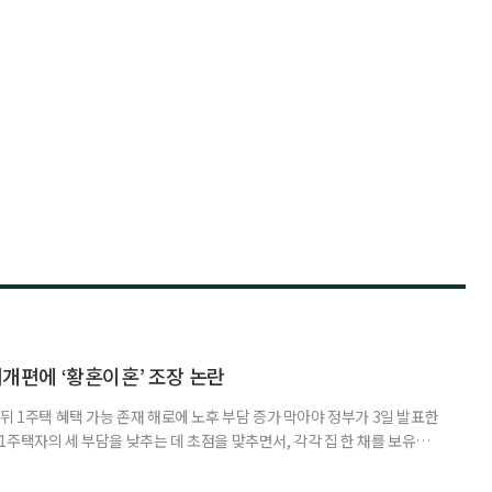
제개편에 ‘황혼이혼’ 조장 논란
뒤 1주택 혜택 가능 존재 해로에 노후 부담 증가 막아야 정부가 3일 발표한
주택자의 세 부담을 낮추는 데 초점을 맞추면서, 각각 집 한 채를 보유한
것보다 이혼이 경제적으로 유리해질 수 있다는 분석이 나온다. 종합부동산
1주택 공제와 세액공제 적용 여부는 부부를 하나의 세대로 묶어 판단한다. 부