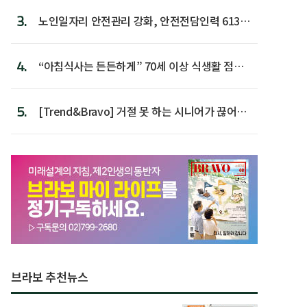
3.
노인일자리 안전관리 강화, 안전전담인력 613명
첫 배치
4.
“아침식사는 든든하게” 70세 이상 식생활 점수
가장 높아
5.
[Trend&Bravo] 거절 못 하는 시니어가 끊어야
할 행동 5
브라보 추천뉴스