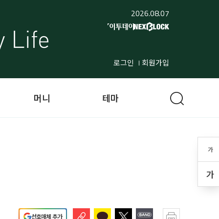
2026.08.07
로그인
회원가입
머니
테마
가
가
선호매체 추가