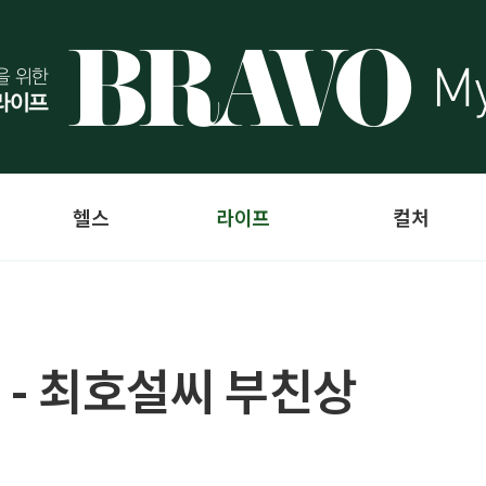
헬스
라이프
컬처
 - 최호설씨 부친상