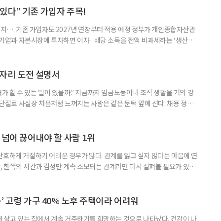
 세대가 두 채를 가진 것으로 보지만, 실제 이혼해 주거와 생계를 분
수 있다” 기존 가입자 주목!
폐지…. 기존 가입자도 2027년 연장부터 적용 예정 정부가 개인종합자산관
내 기업과 자본시장에 투자하면 이자· 배당 소득을 전액 비과세하는 ‘생산적
소득 이하 청년에게는 납입액의 10%를 소득공제 해주는 방안도 추진한다. 다만
 주목해야 한다. 그동안 사용하지 않고 쌓아둔 ISA 납입한도가 사라질 수 있
개편안이 국회 통과 후 그대로 시행된다면 법 시행 전 본
일자리 도전 설명서
내가 할 수 있는 일이 있을까.” 지금까지 임금노동이나 조직 생활을 거의 경
력 단절로 사실상 처음처럼 느껴지는 사람은 같은 문턱 앞에 선다. 채용 정보를
업무 지시, 동료 관계까지 낯설다. 이들에게 필요한 것은 ‘용기를 내라’는 말
밖에 섞여 있는 ‘첫 취업’, ‘경력 단절’ 생산인구가 줄어드는 상황에서 삶의
가 자원이다. 박경하 한국노인인력개발원 선임연구위
 넘어 끊어내야 할 사람 1위
단호하게 거절하기 어려운 경우가 많다. 관계를 잃고 싶지 않다는 마음에 연
 한쪽의 시간과 감정만 계속 소모되는 관계라면 다시 살펴볼 필요가 있다.
연락하거나, 만날 때마다 자신의 이야기만 늘어놓는 사람은 상대를 동등한
 창구로 대할 수 있다. 걱정을 가장해 자존감을 깎아내리고 도움을 당연하
바꾸는 행동도 건강한 관계와는 거리가 멀다. 믿고 털어놓은 개인사나 약점을
’ 고령 가구 40% 노후 주택이라 어려워
재 살고 있는 집에서 계속 거주하기를 희망하는 것으로 나타났다. 건강이 나