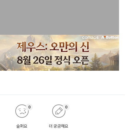
0
0
슬퍼요
더 궁금해요