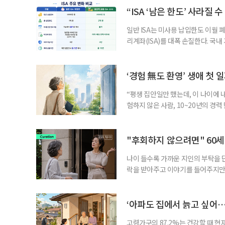
부가 각자 집 한 채씩을 보유하면 한
“ISA ‘남은 한도’ 사라질 
일반 ISA는 미사용 납입한도 이월 
리계좌(ISA)를 대폭 손질한다. 국
금융 ISA’를 새로 만들고, 일정 
기존 ISA 가입자라면 이번 개편안에
기 때문이다. 지난 3일 발표된 세제
‘경험 無도 환영’ 생애 첫 
“평생 집안일만 했는데, 이 나이에 
험하지 않은 사람, 10~20년의 경
찾고 이력서를 쓰는 일부터 출퇴근, 
보다 부담을 낮춘 진입 경로다. 통계 
경험이 풍부한 고령자는 중요한 국
"후회하지 않으려면" 60세
나이 들수록 가까운 지인의 부탁을 
락을 받아주고 이야기를 들어주지만,
평소에는 무심하다가 필요할 때만 
관계가 아닌 편리한 도움이나 감정의
게 여기며, 거절하는 순간 태도를 
‘아파도 집에서 늙고 싶어…
다
고령가구의 87.2%는 건강할 때 현