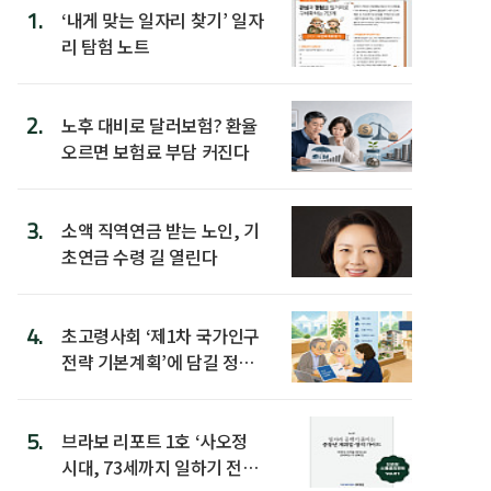
1.
‘내게 맞는 일자리 찾기’ 일자
리 탐험 노트
2.
노후 대비로 달러보험? 환율
오르면 보험료 부담 커진다
3.
소액 직역연금 받는 노인, 기
초연금 수령 길 열린다
4.
초고령사회 ‘제1차 국가인구
전략 기본계획’에 담길 정책
은
5.
브라보 리포트 1호 ‘사오정
시대, 73세까지 일하기 전략’