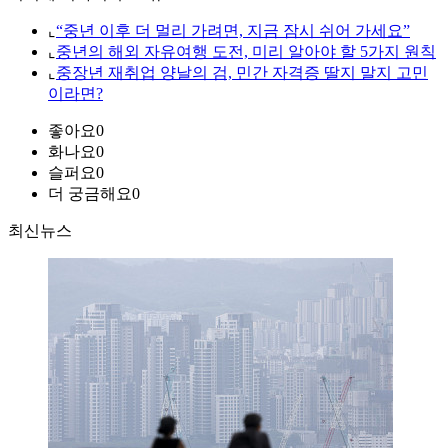
⌞
“중년 이후 더 멀리 가려면, 지금 잠시 쉬어 가세요”
⌞
중년의 해외 자유여행 도전, 미리 알아야 할 5가지 원칙
⌞
중장년 재취업 양날의 검, 민간 자격증 딸지 말지 고민
이라면?
좋아요
0
화나요
0
슬퍼요
0
더 궁금해요
0
최신뉴스