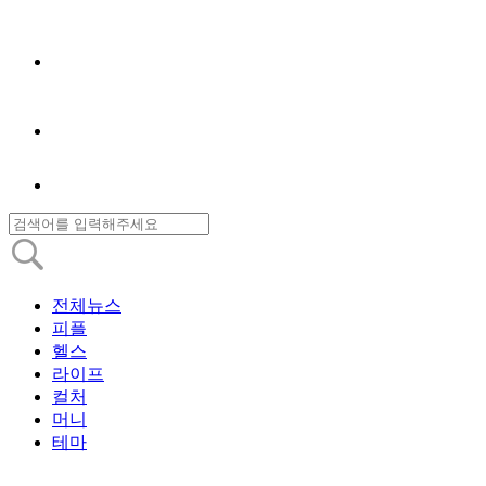
전체뉴스
피플
헬스
라이프
컬처
머니
테마