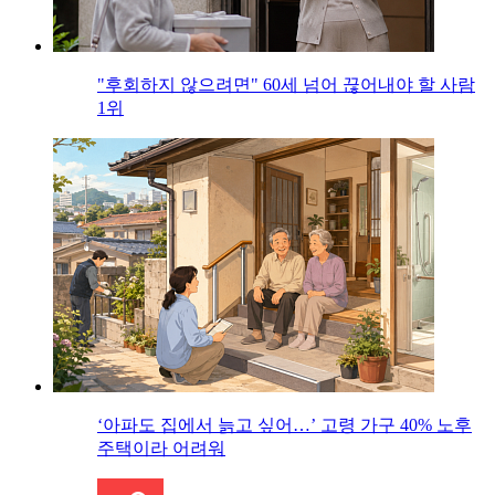
"후회하지 않으려면" 60세 넘어 끊어내야 할 사람
1위
‘아파도 집에서 늙고 싶어…’ 고령 가구 40% 노후
주택이라 어려워