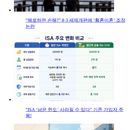
“해로하면 손해?” 8·3 세제개편에 ‘황혼이혼’ 조장
논란
“ISA ‘남은 한도’ 사라질 수 있다” 기존 가입자 주
목!