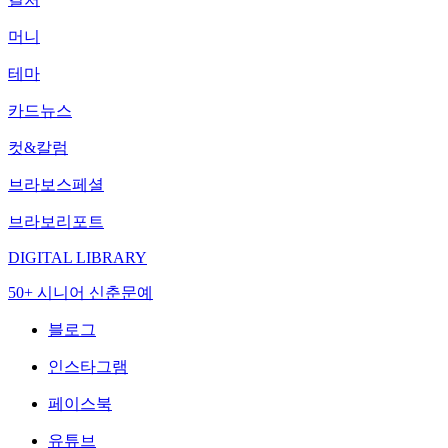
머니
테마
카드뉴스
컷&칼럼
브라보스페셜
브라보리포트
DIGITAL LIBRARY
50+ 시니어 신춘문예
블로그
인스타그램
페이스북
유튜브