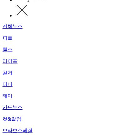
전체뉴스
피플
헬스
라이프
컬처
머니
테마
카드뉴스
컷&칼럼
브라보스페셜