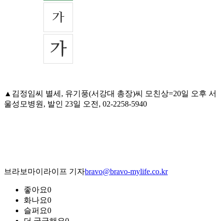
▲김정임씨 별세, 유기풍(서강대 총장)씨 모친상=20일 오후 서
울성모병원, 발인 23일 오전, 02-2258-5940
브라보마이라이프 기자
bravo@bravo-mylife.co.kr
좋아요
0
화나요
0
슬퍼요
0
더 궁금해요
0