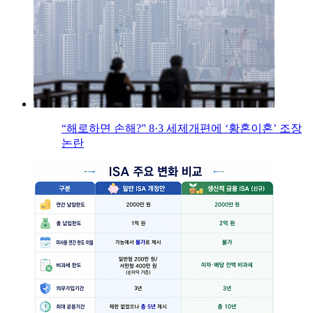
“해로하면 손해?” 8·3 세제개편에 ‘황혼이혼’ 조장
논란