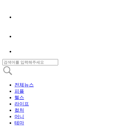
전체뉴스
피플
헬스
라이프
컬처
머니
테마