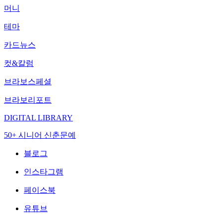
머니
테마
카드뉴스
컷&칼럼
브라보스페셜
브라보리포트
DIGITAL LIBRARY
50+ 시니어 신춘문예
블로그
인스타그램
페이스북
유튜브