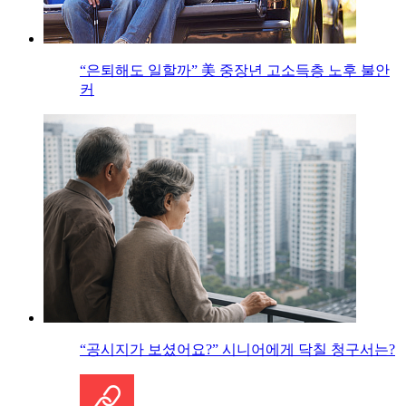
“은퇴해도 일할까” 美 중장년 고소득층 노후 불안
커
“공시지가 보셨어요?” 시니어에게 닥칠 청구서는?