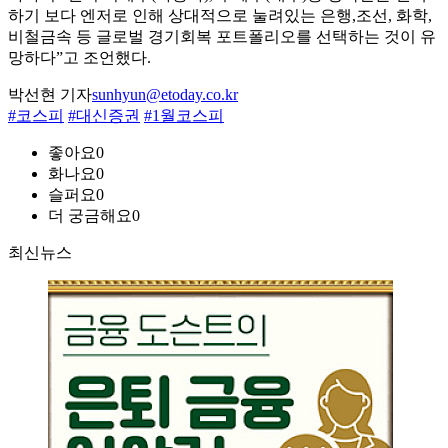
하기 보다 엔저로 인해 상대적으로 눌려있는 은행,조선, 화학,
비철금속 등 글로벌 경기회복 포트폴리오를 선택하는 것이 유
망하다”고 조언했다.
박선현 기자
sunhyun@etoday.co.kr
#코스피
#대신증권
#1월코스피
좋아요
0
화나요
0
슬퍼요
0
더 궁금해요
0
최신뉴스