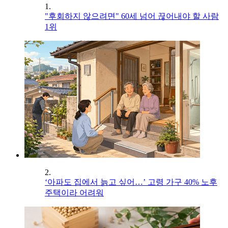
1.
"후회하지 않으려면" 60세 넘어 끊어내야 할 사람
1위
2.
‘아파도 집에서 늙고 싶어…’ 고령 가구 40% 노후
주택이라 어려워