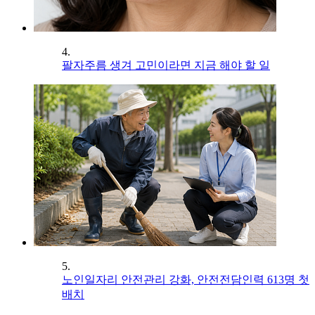
4.
팔자주름 생겨 고민이라면 지금 해야 할 일
5.
노인일자리 안전관리 강화, 안전전담인력 613명 첫
배치