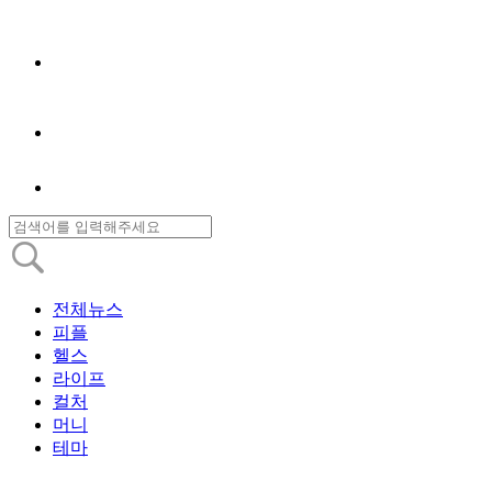
전체뉴스
피플
헬스
라이프
컬처
머니
테마