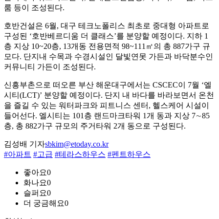
룸 등이 조성된다.
호반건설은 6월, 대구 테크노폴리스 최초로 중대형 아파트로
구성된 ‘호반베르디움 더 클래스’를 분양할 예정이다. 지하 1
층 지상 10~20층, 13개동 전용면적 98~111㎡의 총 887가구 규
모다. 단지내 수목과 수경시설인 달빛연못 가든과 바닥분수인
커뮤니티 가든이 조성된다.
신흥부촌으로 떠오른 부산 해운대구에서는 CSCEC이 7월 ‘엘
시티(LCT)’ 분양할 예정이다. 단지 내 바다를 바라보면서 온천
을 즐길 수 있는 워터파크와 피트니스 센터, 헬스케어 시설이
들어선다. 엘시티는 101층 랜드마크타워 1개 동과 지상 7∼85
층, 총 882가구 규모의 주거타워 2개 동으로 구성된다.
김성배 기자
sbkim@etoday.co.kr
#아파트
#고급
#테라스하우스
#펜트하우스
좋아요
0
화나요
0
슬퍼요
0
더 궁금해요
0