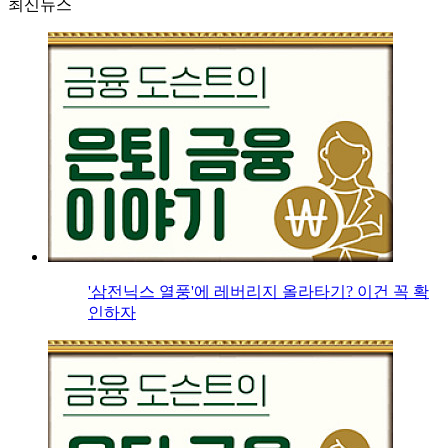
최신뉴스
'삼전닉스 열풍'에 레버리지 올라타기? 이건 꼭 확
인하자