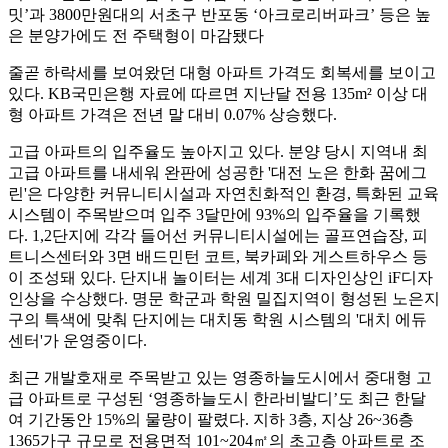
밋’과 3800만원대의 서초구 반포동 ‘아크로리버파크’ 등은 높
은 분양가에도 전 주택형이 마감됐다
줄곧 하락세를 보여왔던 대형 아파트 가격도 회복세를 보이고
있다. KB국민은행 자료에 따르면 지난달 전용 135m² 이상 대
형 아파트 가격은 전년 말 대비 0.07% 상승했다.
고급 아파트의 입주율도 높아지고 있다. 분양 당시 지역내 최
고급 아파트를 내세워 완판에 성공한 '대전 노은 한화 꿈에그
린'은 다양한 커뮤니티시설과 자연친화적인 환경, 특화된 교육
시스템이 주목받으며 입주 3달만에 93%의 입주율을 기록했
다. 1,2단지에 각각 들어선 커뮤니티시설에는 골프연습장, 피
트니스센터와 3면 배드민턴 코트, 북카페와 게스트하우스 등
이 조성돼 있다. 단지내 놀이터는 세계 3대 디자인상인 iF디자
인상을 수상했다. 명문 학군과 학원 밀집지역이 형성된 노은지
구의 특색에 맞춰 단지에는 대치동 학원 시스템의 '대치 에듀
센터'가 운영중이다.
최근 개발호재로 주목받고 있는 영종하늘도시에서 중대형 고
급 아파트로 구성된 ‘영종하늘도시 한라비발디’도 최근 한달
여 기간동안 15%의 물량이 팔렸다. 지하 3층, 지상 26~36층
1365가구 규모로 전용면적 101~204㎡의 초고층 아파트로 조