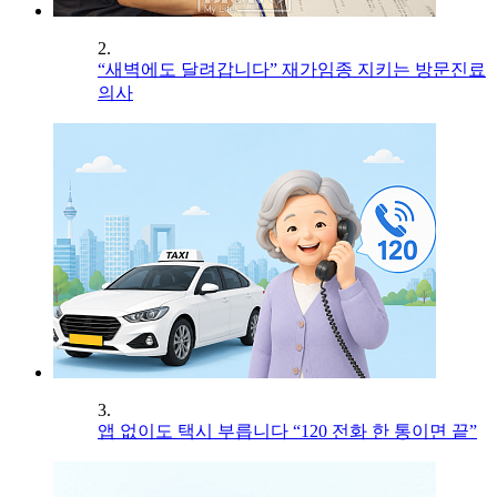
2.
“새벽에도 달려갑니다” 재가임종 지키는 방문진료
의사
3.
앱 없이도 택시 부릅니다 “120 전화 한 통이면 끝”