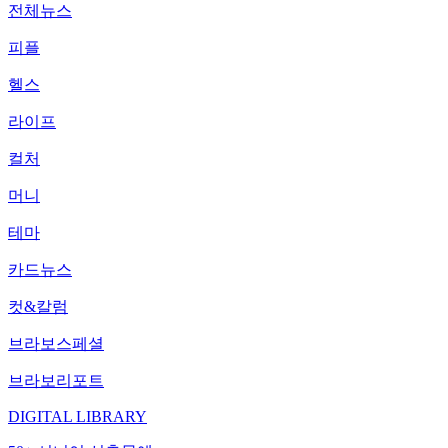
전체뉴스
피플
헬스
라이프
컬처
머니
테마
카드뉴스
컷&칼럼
브라보스페셜
브라보리포트
DIGITAL LIBRARY