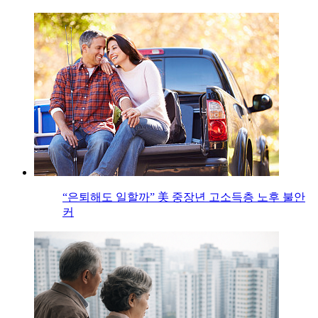
“은퇴해도 일할까” 美 중장년 고소득층 노후 불안
커