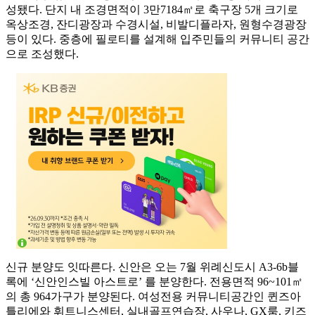
성됐다. 단지 내 조경면적이 3만7184㎡로 축구장 5개 크기로
옥상조경, 잔디광장과 수경시설, 비발디플라자, 원형수경광장
등이 있다. 중층에 필로티를 설계해 입주민들의 커뮤니티 공간
으로 조성했다.
신규 분양도 잇따른다. 신안은 오는 7월 위례신도시 A3-6b블
록에 ‘신안인스빌 아스트로’ 를 분양한다. 전용면적 96~101㎡
의 총 964가구가 분양된다. 여성전용 커뮤니티공간인 퀸즈아
틀리에와 휘트니스센터, 실내골프연습장, 사우나, GX룸, 키즈