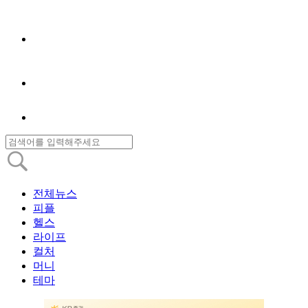
전체뉴스
피플
헬스
라이프
컬처
머니
테마