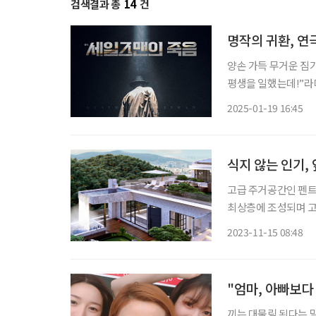
검색결과 총
14
건
명작의 귀환, 연
양손 가득 무거운 짐
평생을 일했는데!”라
먼’의 너스레에 웃음
2025-01-19 16:45
아들 ‘비프 로먼’의 
식지 않는 인기,
고급 주거공간인 펜
최상층에 조성되며 고
이 최고가 거래에 이름을 올리기도 한다. 국토교
2023-11-15 08:48
서울에서 거래된 최고
"엄마, 아빠보다
끼는 대물림 된다는 말