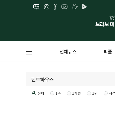
전체뉴스
피플
전체
1주
1개월
1년
직