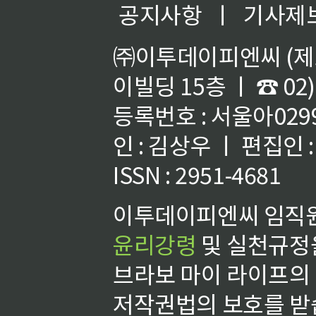
공지사항
ㅣ
기사제
㈜이투데이피엔씨 (제호
이빌딩 15층 ㅣ ☎ 02)
등록번호 : 서울아02992
인 : 김상우 ㅣ 편집인
ISSN : 2951-4681
이투데이피엔씨 임직원
윤리강령
및 실천규정을
브라보 마이 라이프의
저작권법의 보호를 받