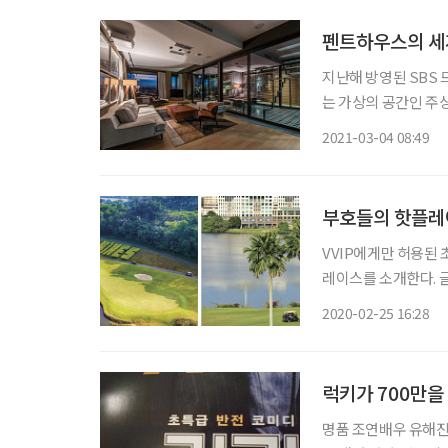
펜트하우스의 세
지난해 방영된 SBS 
는 가상의 공간인 주
고 있다. 그렇다면 
2021-03-04 08:49
부호들의 핫플레
VVIP에게만 허용된
레이스를 소개한다. 글 브라보 마이 라이프 편집국 bravo@etoday.co.kr ◇ 쿠알라룸푸르
‘마인즈 리조트&골프 클럽’ 말레이시아 쿠알라룸푸르는 명문 골프장이
2020-02-25 16:28
중에서도 ‘마인즈 리
럭키가 700만을
명품 조연배우 유해진