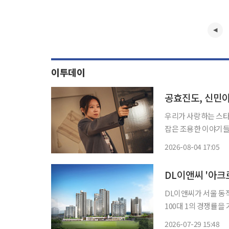
이투데이
공효진도, 신민아
우리가 사랑하는 스타
잡은 조용한 이야기들. '엔터로그'에서
자주 마주하게 됩니다.
2026-08-04 17:05
송사와 온라인동영상서
DL이앤씨 '아크
DL이앤씨가 서울 동
100대 1의 경쟁률을 기록했다. 29일 한국부동산원 청약홈에 따
스카이 무순위 청약 결
2026-07-29 15:48