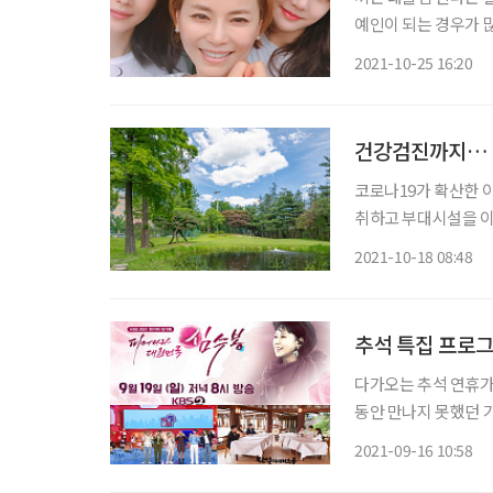
예인이 되는 경우가 많
만, 이와 함께 그 
2021-10-25 16:20
즘 보면 대중의 따가
건강검진까지… "
코로나19가 확산한 
취하고 부대시설을 이
보장되는 호텔에서 푸는 문화가 확산한 셈
2021-10-18 08:48
려가기보다 호캉스로 
추석 특집 프로
다가오는 추석 연휴가
동안 만나지 못했던 
을 피우는 것도 좋다.
2021-09-16 10:58
파 3사의 다양한 특집