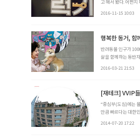
고 해서 봤다. 어쩐지 짜임새가 일본 냄새가 난다 했더니 일본 영화 ‘열쇠도둑의 방법’을 리메
이크한 영화라고 한다
2016-11-15 10:03
만들고 해피엔딩으로 
행복한 동거, 함
반려동물 인구가 100
삶을 함께하는 동반자
펫팸족, 즉 반려동물을 
2016-03-21 21:53
소중한 존재로 반려동
[재테크] VVI
“중심부(도심)에는 물(부동산 투자
만큼 빠르다는 대한민국 0.1% 슈퍼리치. 그들은
억원을 호가하는 고급
2014-07-20 17:22
프로들이다