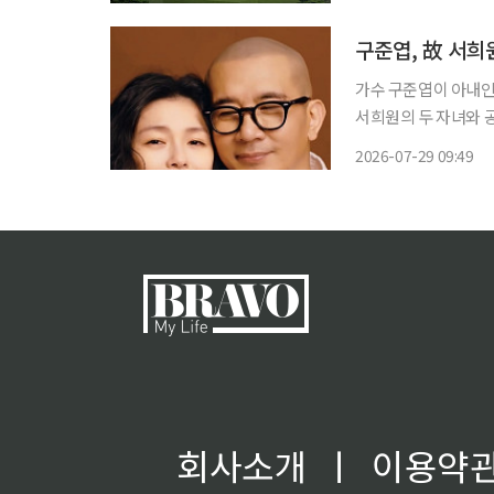
구준엽, 故 서희
가수 구준엽이 아내인 
서희원의 두 자녀와 공동 상속했다. 29일 이핑뉴스, 연
구준엽은 서희원이 생
2026-07-29 09:49
을 상속받았다. 해당 
회사소개
ㅣ
이용약