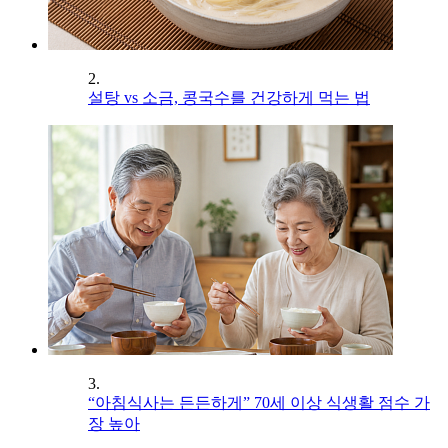
2.
설탕 vs 소금, 콩국수를 건강하게 먹는 법
3.
“아침식사는 든든하게” 70세 이상 식생활 점수 가
장 높아