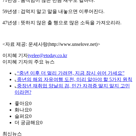
71년생 : 움직임이 많은 만큼 재수도 길하다.
59년생 : 겁먹지 말고 말을 내놓으면 이루어진다.
47년생 : 뜻하지 않은 출 행으로 많은 소득을 가져오리라.
<자료 제공: 운세사랑(http://www.unselove.net)>
이지혜 기자
jyelee@etoday.co.kr
이지혜 기자의 주요 뉴스
⌞
“중년 이후 더 멀리 가려면, 지금 잠시 쉬어 가세요”
⌞
중년의 해외 자유여행 도전, 미리 알아야 할 5가지 원칙
⌞
중장년 재취업 양날의 검, 민간 자격증 딸지 말지 고민
이라면?
좋아요
0
화나요
0
슬퍼요
0
더 궁금해요
0
최신뉴스