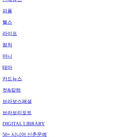
피플
헬스
라이프
컬처
머니
테마
카드뉴스
컷&칼럼
브라보스페셜
브라보리포트
DIGITAL LIBRARY
50+ 시니어 신춘문예