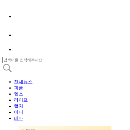
전체뉴스
피플
헬스
라이프
컬처
머니
테마