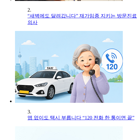
2.
“새벽에도 달려갑니다” 재가임종 지키는 방문진료
의사
3.
앱 없이도 택시 부릅니다 “120 전화 한 통이면 끝”