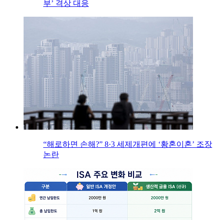
부’ 격상 대응
“해로하면 손해?” 8·3 세제개편에 ‘황혼이혼’ 조장
논란