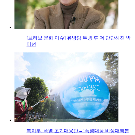
[브라보 문화 이슈] 유방암 투병 후 더 단단해진 박
미선
복지부, 폭염 초기대응반→‘폭염대응 비상대책본