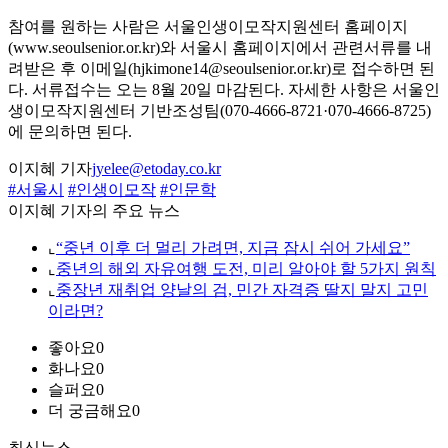
참여를 원하는 사람은 서울인생이모작지원센터 홈페이지
(www.seoulsenior.or.kr)와 서울시 홈페이지에서 관련서류를 내
려받은 후 이메일(hjkimone14@seoulsenior.or.kr)로 접수하면 된
다. 서류접수는 오는 8월 20일 마감된다. 자세한 사항은 서울인
생이모작지원센터 기반조성팀(070-4666-8721·070-4666-8725)
에 문의하면 된다.
이지혜 기자
jyelee@etoday.co.kr
#서울시
#인생이모작
#인문학
이지혜 기자의 주요 뉴스
⌞
“중년 이후 더 멀리 가려면, 지금 잠시 쉬어 가세요”
⌞
중년의 해외 자유여행 도전, 미리 알아야 할 5가지 원칙
⌞
중장년 재취업 양날의 검, 민간 자격증 딸지 말지 고민
이라면?
좋아요
0
화나요
0
슬퍼요
0
더 궁금해요
0
최신뉴스