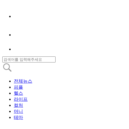
전체뉴스
피플
헬스
라이프
컬처
머니
테마